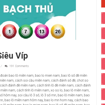
iêu Víp
191 Comments
, dự đoán bao lô miền nam, bao lo mien nam, bao lô số đề miền
miền nam, cách soi cầu miền nam, cách đánh số đề, chot so
, cách đánh đề miền nam, cách tính lô đề miền nam, cách đánh
miền nam, cách tính lô miền nam, xo so lo, bao lô miền nam,
 số hôm nay, soi cầu lô 3 số, lô 3 số mn, bao lô miền nam, bao
 mn, bao lô miền nam hôm nay, bao lo mn hom nay, cách bao