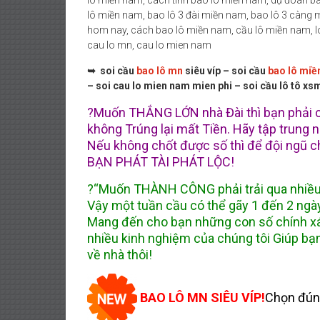
lô miền nam, cách tính bao lô miền nam, dự đoán b
lô miền nam, bao lô 3 đài miền nam, bao lô 3 càng
hom nay, cách bao lô miền nam, cầu lô miền nam, lo
cau lo mn, cau lo mien nam
➥ soi cầu
bao lô mn
siêu víp – soi cầu
bao lô miề
– soi cau lo mien nam mien phi – soi cầu lô tô xs
?Muốn THẮNG LỚN nhà Đài thì bạn phải có
không Trúng lại mất Tiền. Hãy tập trung 
Nếu không chốt được số thì để đội ngũ c
BẠN PHÁT TÀI PHÁT LỘC!
?“Muốn THÀNH CÔNG phải trải qua nhiều 
Vậy một tuần cầu có thể gãy 1 đến 2 ngày
Mang đến cho bạn những con số chính xác
nhiều kinh nghiệm của chúng tôi Giúp bạn 
về nhà thôi!
BAO LÔ MN SIÊU VÍP!
Chọn đúng