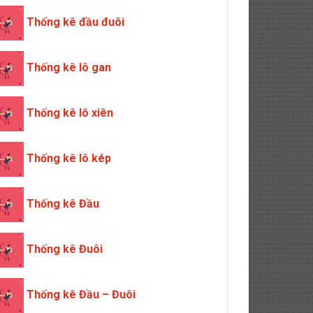
Thống kê đầu đuôi
Thống kê lô gan
Thống kê lô xiên
Thống kê lô kép
Thống kê Đầu
Thống kê Đuôi
Thống kê Đầu – Đuôi