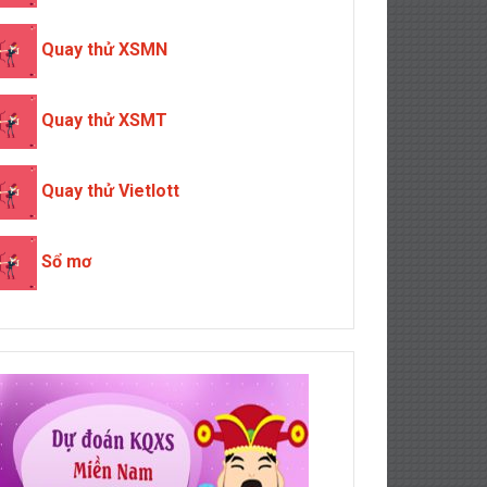
Quay thử XSMN
Quay thử XSMT
Quay thử Vietlott
Sổ mơ