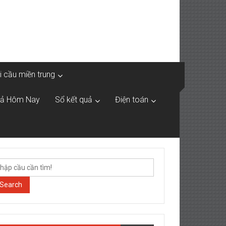
i cầu miền trung
uả Hôm Nay
Sổ kết quả
Điện toán
Search