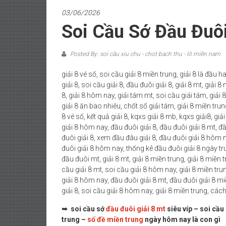
03/06/2026
Soi Cầu Sớ Đầu Đuôi
Posted By: soi cầu xiu chu - chot bach thu - lô miền nam
giải 8 vé số, soi cầu giải 8 miền trung, giải 8 là đầu hay
giải 8, soi cầu giải 8, đầu đuôi giải 8, giải 8 mt, giải 
8, giải 8 hôm nay, giải tám mt, soi cầu giái tám, giải 8
giải 8 ăn bao nhiêu, chốt số giải tám, giải 8 miền trun
8 vé số, kết quả giải 8, kqxs giải 8 mb, kqxs giải8, gi
giải 8 hôm nay, đầu đuôi giải 8, đầu đuôi giải 8 mt, đ
đuôi giải 8, xem đầu đâu giải 8, đầu đuôi giải 8 hôm n
đuôi giải 8 hôm nay, thống kê đầu đuôi giải 8 ngày tr
đầu đuôi mt, giải 8 mt, giải 8 miền trung, giải 8 miền
cầu giải 8 mt, soi cầu giải 8 hôm nay, giải 8 miền tru
giải 8 hôm nay, đầu đuôi giải 8 mt, đầu đuôi giải 8 mi
giải 8, soi cầu giải 8 hôm nay, giải 8 miền trung, cách
➥ soi cầu sớ
đầu đuôi giải 8 mt
siêu víp – soi cầu
trung –
số đề miền trung
ngày hôm nay là con gì