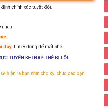
định chính xác tuyệt đối.
c nhau
one
…
i đây
,
Lưu ý đừng để mất nhé.
ỰC TUYẾN KHI NẠP THẺ BỊ LỖI:
sẽ hiện ra bạn nhìn cho kỹ. chúc các bạn