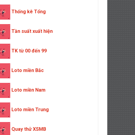
Thống kê Tổng
Tần suất xuất hiện
TK từ 00 đến 99
Loto miền Bắc
Loto miền Nam
Loto miền Trung
Quay thử XSMB