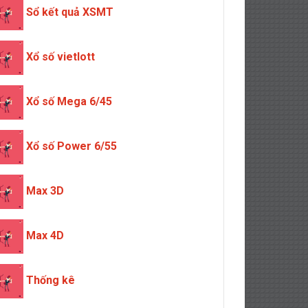
Sổ kết quả XSMT
Xổ số vietlott
Xổ số Mega 6/45
Xổ số Power 6/55
Max 3D
Max 4D
Thống kê