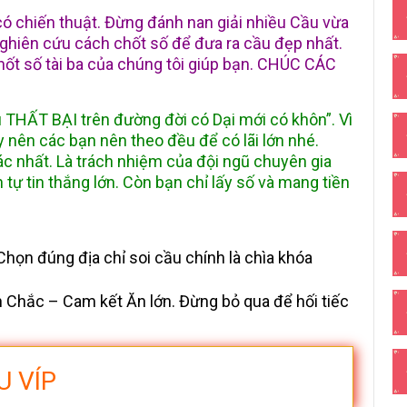
 chiến thuật. Đừng đánh nan giải nhiều Cầu vừa
nghiên cứu cách chốt số để đưa ra cầu đẹp nhất.
hốt số tài ba của chúng tôi giúp bạn. CHÚC CÁC
THẤT BẠI trên đường đời có Dại mới có khôn”. Vì
 nên các bạn nên theo đều để có lãi lớn nhé.
 nhất. Là trách nhiệm của đội ngũ chuyên gia
tự tin thắng lớn. Còn bạn chỉ lấy số và mang tiền
Chọn đúng địa chỉ soi cầu chính là chìa khóa
Chắc – Cam kết Ăn lớn. Đừng bỏ qua để hối tiếc
U VÍP