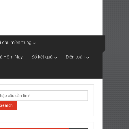
i cầu miền trung
uả Hôm Nay
Sổ kết quả
Điện toán
Search