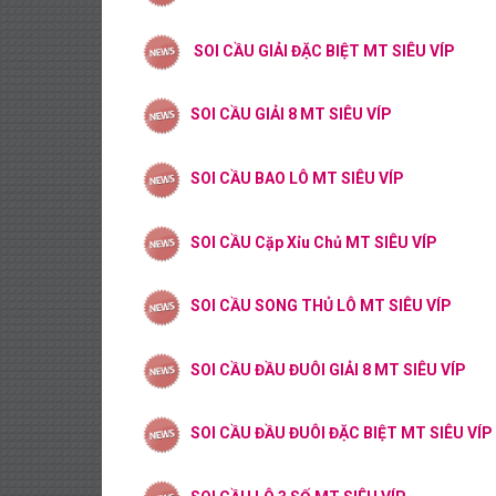
SOI CẦU GIẢI ĐẶC BIỆT MT SIÊU VÍP
SOI CẦU GIẢI 8 MT SIÊU VÍP
SOI CẦU BAO LÔ MT SIÊU VÍP
SOI CẦU Cặp Xỉu Chủ MT SIÊU VÍP
SOI CẦU SONG THỦ LÔ MT SIÊU VÍP
SOI CẦU ĐẦU ĐUÔI GIẢI 8 MT SIÊU VÍP
SOI CẦU ĐẦU ĐUÔI ĐẶC BIỆT MT SIÊU VÍP