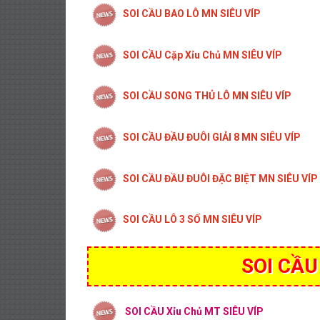
SOI CẦU BAO LÔ MN SIÊU VÍP
SOI CẦU Cặp Xỉu Chủ MN SIÊU VÍP
SOI CẦU SONG THỦ LÔ MN SIÊU VÍP
SOI CẦU ĐẦU ĐUÔI GIẢI 8 MN SIÊU VÍP
SOI CẦU ĐẦU ĐUÔI ĐẶC BIỆT MN SIÊU VÍP
SOI CẦU LÔ 3 SỐ MN SIÊU VÍP
SOI CẦ
SOI CẦU Xỉu Chủ MT SIÊU VÍP