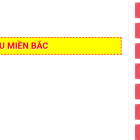
ẦU MIỀN BẮC