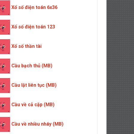
Xổ số điện toán 6x36
Xổ số điện toán 123
Xổ số thần tài
Cầu bạch thủ (MB)
Cầu lật liên tục (MB)
Cầu về cả cặp (MB)
Cầu về nhiều nháy (MB)