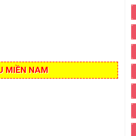
U MIỀN NAM