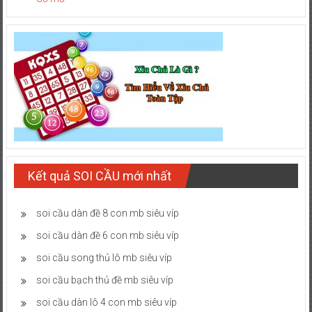
Kết quả SOI CẦU mới nhất
soi cầu dàn đề 8 con mb siêu víp
soi cầu dàn đề 6 con mb siêu víp
soi cầu song thủ lô mb siêu víp
soi cầu bạch thủ đề mb siêu víp
soi cầu dàn lô 4 con mb siêu víp