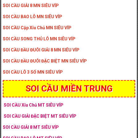
SOI CẦU GIẢI 8 MN SIÊU VÍP
SOI CẦU BAO LÔ MN SIÊU VÍP
SOI CẦU Cặp Xỉu Chủ MN SIÊU VÍP
SOI CẦU SONG THỦ LÔ MN SIÊU VÍP
SOI CẦU ĐẦU ĐUÔI GIẢI 8 MN SIÊU VÍP
SOI CẦU ĐẦU ĐUÔI ĐẶC BIỆT MN SIÊU VÍP
SOI CẦU LÔ 3 SỐ MN SIÊU VÍP
SOI CẦU MIỀN TRUNG
SOI CẦU Xỉu Chủ MT SIÊU VÍP
SOI CẦU GIẢI ĐẶC BIỆT MT SIÊU VÍP
SOI CẦU GIẢI 8 MT SIÊU VÍP