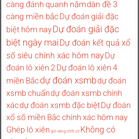
càng đánh quanh năm
dàn đề 3
càng miền bắc
Dự đoán giải đặc
Dự đoán giải đặc
biệt hôm nay
biệt ngày mai
Dự đoán kết quả xổ
số siêu chính xác hôm nay
Dự
đoán lô xiên 2
Dự đoán lô xiên 4
dự đoán xsmb
miền Bắc
dự đoán
xsmb chuẩn
dự đoán xsmb chính
xác
dự đoán xsmb đặc biệt
Dự đoán
xổ số miền Bắc chính xác hôm nay
Không có
Ghép lô xiên
giờ vàng chốt số