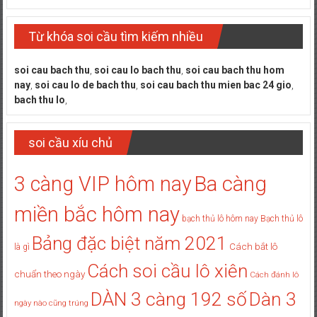
Từ khóa soi cầu tìm kiếm nhiều
soi cau bach thu
,
soi cau lo bach thu
,
soi cau bach thu hom
nay
,
soi cau lo de bach thu
,
soi cau bach thu mien bac 24 gio
,
bach thu lo
,
soi cầu xíu chủ
3 càng VIP hôm nay
Ba càng
miền bắc hôm nay
bạch thủ lô hôm nay
Bạch thủ lô
Bảng đặc biệt năm 2021
Cách bắt lô
là gì
Cách soi cầu lô xiên
chuẩn theo ngày
Cách đánh lô
DÀN 3 càng 192 số
Dàn 3
ngày nào cũng trúng