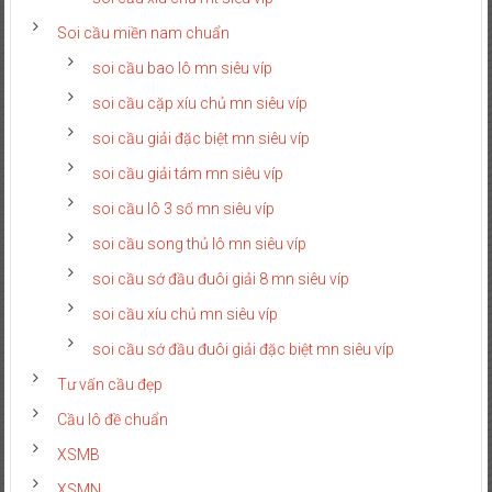
Soi cầu miền nam chuẩn
soi cầu bao lô mn siêu víp
soi cầu cặp xíu chủ mn siêu víp
soi cầu giải đặc biệt mn siêu víp
soi cầu giải tám mn siêu víp
soi cầu lô 3 số mn siêu víp
soi cầu song thủ lô mn siêu víp
soi cầu sớ đầu đuôi giải 8 mn siêu víp
soi cầu xíu chủ mn siêu víp
soi cầu sớ đầu đuôi giải đặc biệt mn siêu víp
Tư vấn cầu đẹp
Cầu lô đề chuẩn
XSMB
XSMN