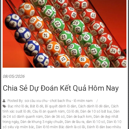
08/05/2026
Chia Sẻ Dự Đoán Kết Quả Hôm Nay
Posted By: soi cầu xiu chu - chot bach thu - lô miền nam
Bạc nhớ lô de
,
Bắt lô đề
,
Bí quyết đánh lô dàn
,
Cách đánh lô đề dàn
,
Cách
tính xác suất lô đề
,
Cầu lô ăn quanh năm
,
Có lô đề
,
Dàn de 10 số bất bại
,
Dàn
de 24 số đánh quanh năm
,
Dàn de 36 số
,
Dàn de bạch kim
,
Dàn de đẹp nhất
trong ngày
,
Dàn de khung 3 ngày chuẩn
,
Dàn de lâu ra
,
dàn lô 10 số
,
Dàn lô 10
số siêu víp miền bắc
,
Dàn lô tô miền Bắc đánh là có lãi
,
Đánh lô dàn bao nhiều