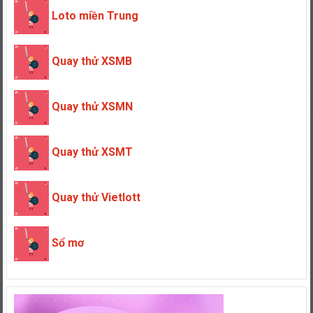
Loto miền Trung
Quay thử XSMB
Quay thử XSMN
Quay thử XSMT
Quay thử Vietlott
Sổ mơ