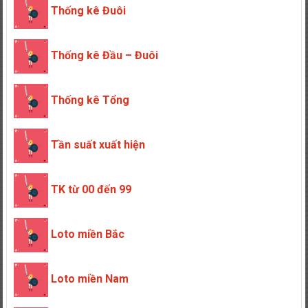
Thống kê Đuôi
Thống kê Đầu – Đuôi
Thống kê Tổng
Tần suất xuất hiện
TK từ 00 đến 99
Loto miền Bắc
Loto miền Nam