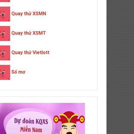
Quay thử XSMN
Quay thử XSMT
Quay thử Vietlott
Sổ mơ