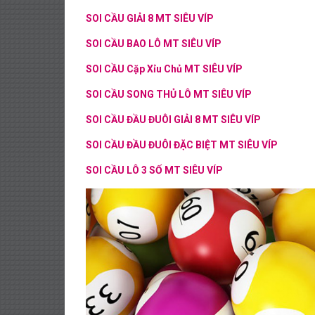
SOI CẦU GIẢI 8 MT SIÊU VÍP
SOI CẦU BAO LÔ MT SIÊU VÍP
SOI CẦU Cặp Xỉu Chủ MT SIÊU VÍP
SOI CẦU SONG THỦ LÔ MT SIÊU VÍP
SOI CẦU ĐẦU ĐUÔI GIẢI 8 MT SIÊU VÍP
SOI CẦU ĐẦU ĐUÔI ĐẶC BIỆT MT SIÊU VÍP
SOI CẦU LÔ 3 SỐ MT SIÊU VÍP