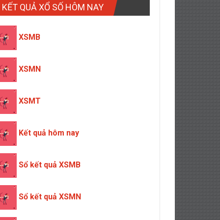
KẾT QUẢ XỔ SỐ HÔM NAY
XSMB
XSMN
XSMT
Kết quả hôm nay
Sổ kết quả XSMB
Sổ kết quả XSMN