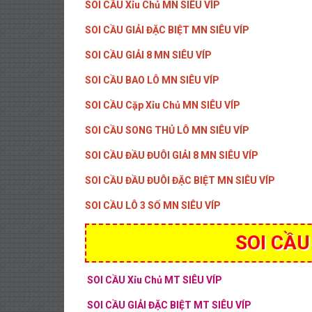
SOI CẦU Xỉu Chủ MN SIÊU VÍP
SOI CẦU GIẢI ĐẶC BIỆT MN SIÊU VÍP
SOI CẦU GIẢI 8 MN SIÊU VÍP
SOI CẦU BAO LÔ MN SIÊU VÍP
SOI CẦU Cặp Xỉu Chủ MN SIÊU VÍP
SOI CẦU SONG THỦ LÔ MN SIÊU VÍP
SOI CẦU ĐẦU ĐUÔI GIẢI 8 MN SIÊU VÍP
SOI CẦU ĐẦU ĐUÔI ĐẶC BIỆT MN SIÊU VÍP
SOI CẦU LÔ 3 SỐ MN SIÊU VÍP
SOI CẦ
SOI CẦU Xỉu Chủ MT SIÊU VÍP
SOI CẦU GIẢI ĐẶC BIỆT MT SIÊU VÍP