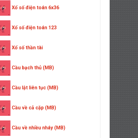
Xổ số điện toán 6x36
Xổ số điện toán 123
Xổ số thần tài
Cầu bạch thủ (MB)
Cầu lật liên tục (MB)
Cầu về cả cặp (MB)
Cầu về nhiều nháy (MB)