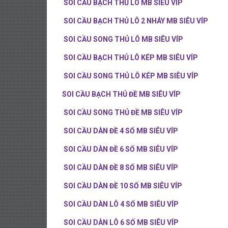
SOI CẦU BẠCH THỦ LÔ MB SIÊU VÍP
SOI CẦU BẠCH THỦ LÔ 2 NHÁY MB SIÊU VÍP
SOI CẦU SONG THỦ LÔ MB SIÊU VÍP
SOI CẦU BẠCH THỦ LÔ KÉP MB SIÊU VÍP
SOI CẦU SONG THỦ LÔ KÉP MB SIÊU VÍP
SOI CẦU BẠCH THỦ ĐỀ MB SIÊU VÍP
SOI CẦU SONG THỦ ĐỀ MB SIÊU VÍP
SOI CẦU DÀN ĐỀ 4 SỐ MB SIÊU VÍP
SOI CẦU DÀN ĐỀ 6 SỐ MB SIÊU VÍP
SOI CẦU DÀN ĐỀ 8 SỐ MB SIÊU VÍP
SOI CẦU DÀN ĐỀ 10 SỐ MB SIÊU VÍP
SOI CẦU DÀN LÔ 4 SỐ MB SIÊU VÍP
SOI CẦU DÀN LÔ 6 SỐ MB SIÊU VÍP