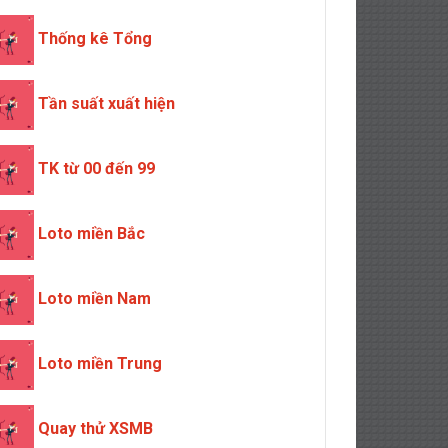
Thống kê Tổng
Tần suất xuất hiện
TK từ 00 đến 99
Loto miền Bắc
Loto miền Nam
Loto miền Trung
Quay thử XSMB