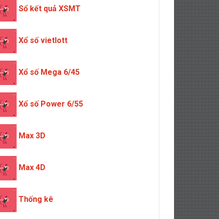
Sổ kết quả XSMT
Xổ số vietlott
Xổ số Mega 6/45
Xổ số Power 6/55
Max 3D
Max 4D
Thống kê