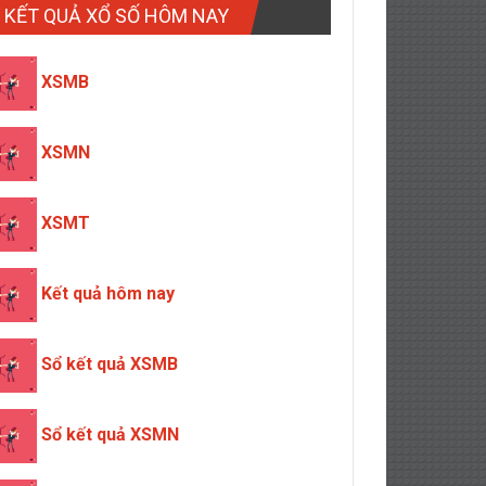
KẾT QUẢ XỔ SỐ HÔM NAY
XSMB
XSMN
XSMT
Kết quả hôm nay
Sổ kết quả XSMB
Sổ kết quả XSMN