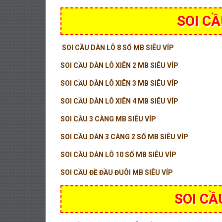
SOI C
SOI CẦU DÀN LÔ 8 SỐ MB SIÊU VÍP
SOI CẦU DÀN LÔ XIÊN 2 MB SIÊU VÍP
SOI CẦU DÀN LÔ XIÊN 3 MB SIÊU VÍP
SOI CẦU DÀN LÔ XIÊN 4 MB SIÊU VÍP
SOI CẦU 3 CÀNG MB SIÊU VÍP
SOI CẦU DÀN 3 CÀNG 2 SỐ MB SIÊU VÍP
SOI CẦU DÀN LÔ 10 SỐ MB SIÊU VÍP
SOI CẦU ĐỀ ĐẦU ĐUÔI MB SIÊU VÍP
SOI CẦ