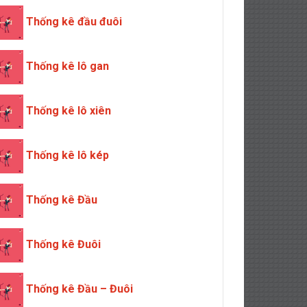
Thống kê đầu đuôi
Thống kê lô gan
Thống kê lô xiên
Thống kê lô kép
Thống kê Đầu
Thống kê Đuôi
Thống kê Đầu – Đuôi