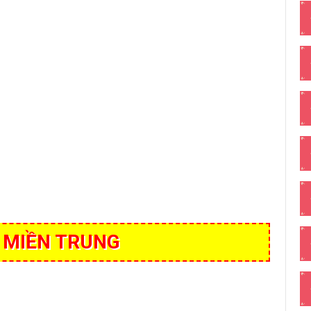
U MIỀN TRUNG