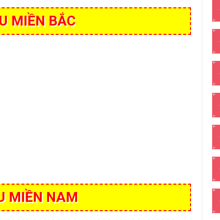
ẦU MIỀN BẮC
U MIỀN NAM