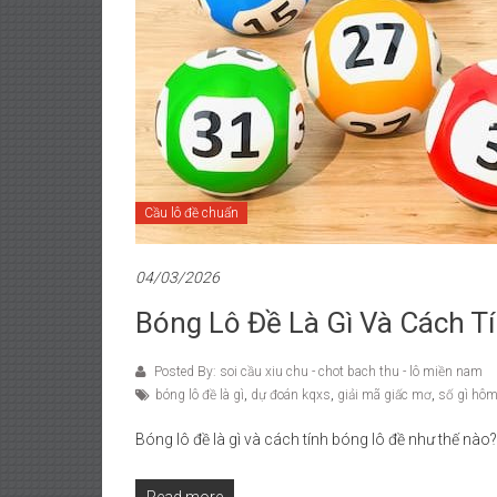
Cầu lô đề chuẩn
04/03/2026
Bóng Lô Đề Là Gì Và Cách T
Posted By: soi cầu xiu chu - chot bach thu - lô miền nam
bóng lô đề là gì
,
dự đoán kqxs
,
giải mã giấc mơ
,
số gì hôm
Bóng lô đề là gì và cách tính bóng lô đề như thế nào?