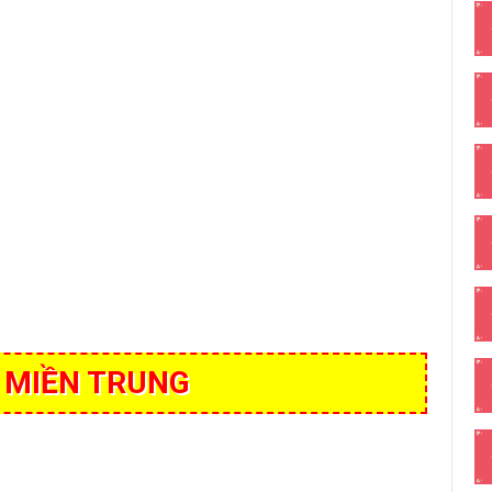
U MIỀN TRUNG