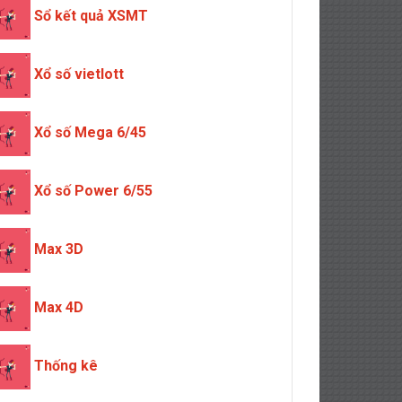
Sổ kết quả XSMT
Xổ số vietlott
Xổ số Mega 6/45
Xổ số Power 6/55
Max 3D
Max 4D
Thống kê