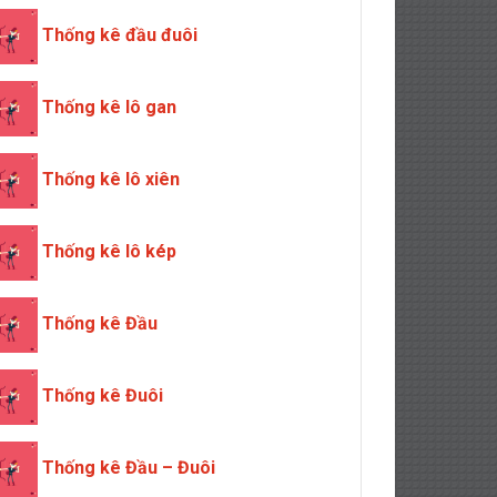
Thống kê đầu đuôi
Thống kê lô gan
Thống kê lô xiên
Thống kê lô kép
Thống kê Đầu
Thống kê Đuôi
Thống kê Đầu – Đuôi