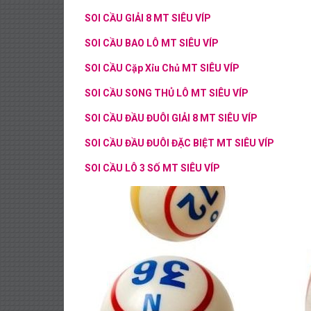
SOI CẦU GIẢI 8 MT SIÊU VÍP
SOI CẦU BAO LÔ MT SIÊU VÍP
SOI CẦU Cặp Xỉu Chủ MT SIÊU VÍP
SOI CẦU SONG THỦ LÔ MT SIÊU VÍP
SOI CẦU ĐẦU ĐUÔI GIẢI 8 MT SIÊU VÍP
SOI CẦU ĐẦU ĐUÔI ĐẶC BIỆT MT SIÊU VÍP
SOI CẦU LÔ 3 SỐ MT SIÊU VÍP