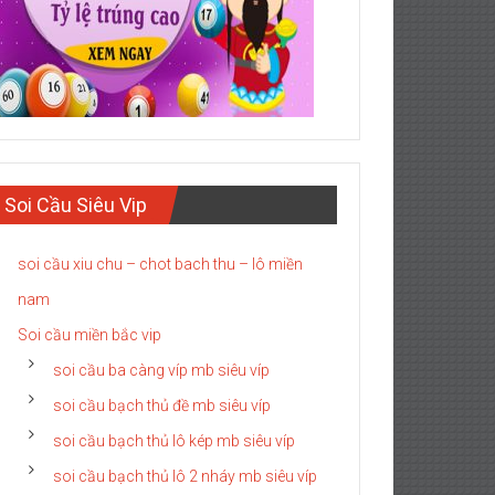
Soi Cầu Siêu Vip
soi cầu xiu chu – chot bach thu – lô miền
nam
Soi cầu miền bắc vip
soi cầu ba càng víp mb siêu víp
soi cầu bạch thủ đề mb siêu víp
soi cầu bạch thủ lô kép mb siêu víp
soi cầu bạch thủ lô 2 nháy mb siêu víp