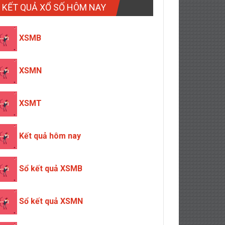
KẾT QUẢ XỔ SỐ HÔM NAY
XSMB
XSMN
XSMT
Kết quả hôm nay
Sổ kết quả XSMB
Sổ kết quả XSMN