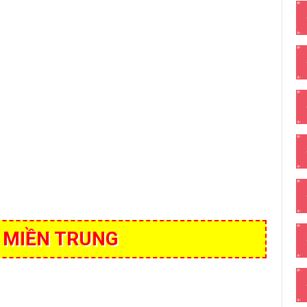
U MIỀN TRUNG