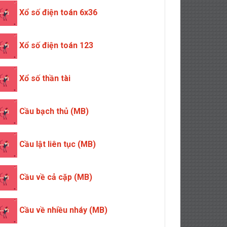
Xổ số điện toán 6x36
Xổ số điện toán 123
Xổ số thần tài
Cầu bạch thủ (MB)
Cầu lật liên tục (MB)
Cầu về cả cặp (MB)
Cầu về nhiều nháy (MB)