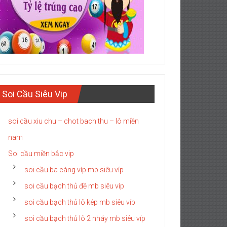
Soi Cầu Siêu Vip
soi cầu xiu chu – chot bach thu – lô miền
nam
Soi cầu miền bắc vip
soi cầu ba càng víp mb siêu víp
soi cầu bạch thủ đề mb siêu víp
soi cầu bạch thủ lô kép mb siêu víp
soi cầu bạch thủ lô 2 nháy mb siêu víp