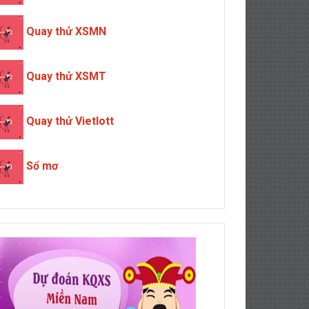
Quay thử XSMN
Quay thử XSMT
Quay thử Vietlott
Sổ mơ