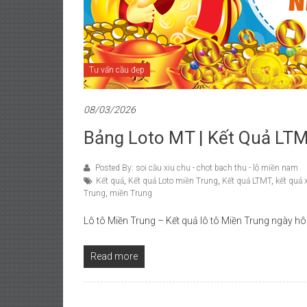
Tư vấn cầu đẹp
08/03/2026
Bảng Loto MT | Kết Quả LT
Posted By: soi cầu xiu chu - chot bach thu - lô miền nam
Kết quả
,
Kết quả Loto miền Trung
,
Kết quả LTMT
,
kết quả 
Trung
,
miền Trung
Lô tô Miền Trung – Kết quả lô tô Miền Trung ngày
Read more