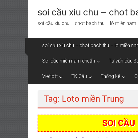
Skip
to
soi cầu xiu chu – chot 
content
soi cầu xiu chu – chot bach thu – lô miền nam
soi cầu xiu chu – chot bach thu – lô miền n
Soi cầu miền nam chuẩn
Tư vấn cầu đ
Vietlott
TK Cầu
Thống kê
Q
Tag: Loto miền Trung
SOI CẦU