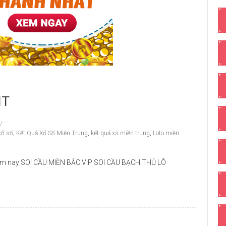
MT
xổ số
,
Kết Quả Xổ Số Miền Trung
,
kết quả xs miền trung
,
Loto miền
 hôm nay SOI CẦU MIỀN BẮC VIP SOI CẦU BẠCH THỦ LÔ