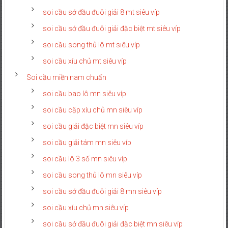
soi cầu sớ đầu đuôi giải 8 mt siêu víp
soi cầu sớ đầu đuôi giải đặc biệt mt siêu víp
soi cầu song thủ lô mt siêu víp
soi cầu xíu chủ mt siêu víp
Soi cầu miền nam chuẩn
soi cầu bao lô mn siêu víp
soi cầu cặp xíu chủ mn siêu víp
soi cầu giải đặc biệt mn siêu víp
soi cầu giải tám mn siêu víp
soi cầu lô 3 số mn siêu víp
soi cầu song thủ lô mn siêu víp
soi cầu sớ đầu đuôi giải 8 mn siêu víp
soi cầu xíu chủ mn siêu víp
soi cầu sớ đầu đuôi giải đặc biệt mn siêu víp