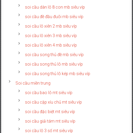
soi cầu dàn lô 8 con mb siêu víp
soi cầu đề đầu đuôi mb siêu víp
soi cầu lô xiên 2 mb siêu víp
soi cầu lô xiên 3 mb siêu víp
soi cầu lô xiên 4 mb siêu víp
soi cầu song thủ đề mb siêu víp
soi cầu song thủ lô mb siêu víp
soi cầu song thủ lô kép mb siêu víp
Soi cầu miền trung
soi cầu bao lô mt siêu víp
soi cầu cặp xíu chủ mt siêu víp
soi cầu đặc biệt mt siêu víp
soi cầu giải tám mt siêu víp
soi cầu lô 3 số mt siêu víp