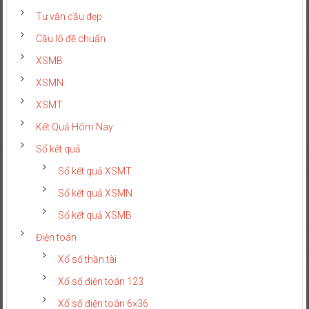
Tư vấn cầu đẹp
Cầu lô đề chuẩn
XSMB
XSMN
XSMT
Kết Quả Hôm Nay
Sổ kết quả
Sổ kết quả XSMT
Sổ kết quả XSMN
Sổ kết quả XSMB
Điện toán
Xổ số thần tài
Xổ số điện toán 123
Xổ số điện toán 6×36