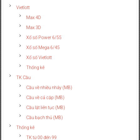
Vietlott
Max 4D
Max 3D
Xổ số Power 6/55
Xổ số Mega 6/45
Xổ số Vietlott
Thống kê
TK Cầu
Cầu về nhiều nháy (MB)
Cầu về cả cặp (MB)
Cầu lật liên tục (MB)
Cầu bạch thủ (MB)
Thống kê
TK từ 00 đến 99