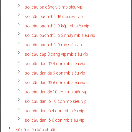
soi cầu ba càng víp mb siêu víp
soi cầu bạch thủ đề mb siêu víp
soi cầu bạch thủ lô kép mb siêu víp
soi cầu bạch thủ lô 2 nháy mb siêu víp
soi cầu bạch thủ lô mb siêu víp
soi cầu cặp 3 càng víp mb siêu víp
soi cầu dàn đề 4 con mb siêu víp
soi cầu dàn đề 6 con mb siêu víp
soi cầu dàn đề 8 con mb siêu víp
soi cầu dàn đề 10 con mb siêu víp
soi cầu dàn lô 10 con mb siêu víp
soi cầu dàn lô 4 con mb siêu víp
soi cầu dàn lô 6 con mb siêu víp
Xổ số miền bắc chuẩn