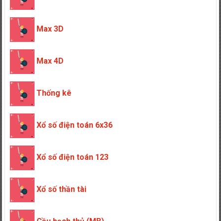
Max 3D
Max 4D
Thống kê
Xổ số điện toán 6x36
Xổ số điện toán 123
Xổ số thần tài