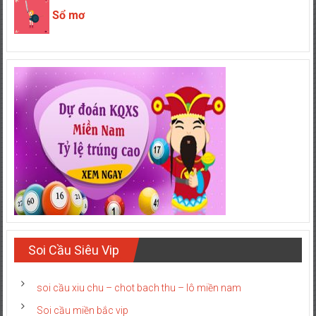
Sổ mơ
Soi Cầu Siêu Vip
soi cầu xiu chu – chot bach thu – lô miền nam
Soi cầu miền bắc vip