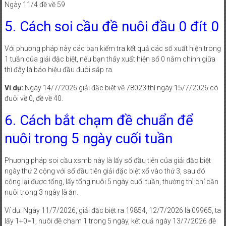
Ngày 11/4 đề về 59
5. Cách soi cầu đề nuôi đầu 0 đít 0
Với phương pháp này các bạn kiểm tra kết quả các số xuất hiện trong
1 tuần của giải đặc biệt, nếu bạn thấy xuất hiện số 0 nằm chính giữa
thì đây là báo hiệu đầu đuôi sắp ra.
Ví dụ:
Ngày 14/7/2026 giải đặc biệt về 78023 thì ngày 15/7/2026 có
đuôi về 0, đề về 40.
6. Cách bắt chạm đề chuẩn để
nuôi trong 5 ngày cuối tuần
Phương pháp soi cầu xsmb này là lấy số
đầu tiên của giải đặc biệt
ngày thứ 2 cộng với số đầu tiên giải đặc biệt xổ vào thứ 3, sau đó
cộng lại được tổng, lấy tổng nuôi 5 ngày cuối tuần, thường thì chỉ cần
nuôi trong 3 ngày là ăn.
Ví dụ: Ngày 11/7/2026, giải đặc biệt ra 19854, 12/7/2026 là 09965, ta
lấy 1+0=1, nuôi đề chạm 1 trong 5 ngày, kết quả ngày 13/7/2026 đề