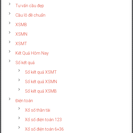
Tư vấn cầu đẹp
Cầu lô đề chuẩn
XSMB
XSMN
XSMT
Kết Quả Hôm Nay
Sổ kết quả
Sổ kết quả XSMT
Sổ kết quả XSMN
Sổ kết quả XSMB
Điện toán
Xổ số thần tài
Xổ số điện toán 123
Xổ số điện toán 6×36