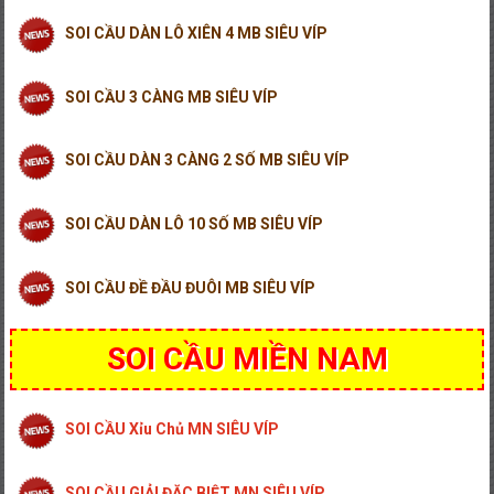
SOI CẦU DÀN LÔ XIÊN 4 MB SIÊU VÍP
SOI CẦU 3 CÀNG MB SIÊU VÍP
SOI CẦU DÀN 3 CÀNG 2 SỐ MB SIÊU VÍP
SOI CẦU DÀN LÔ 10 SỐ MB SIÊU VÍP
SOI CẦU ĐỀ ĐẦU ĐUÔI MB SIÊU VÍP
SOI CẦU MIỀN NAM
SOI CẦU Xỉu Chủ MN SIÊU VÍP
SOI CẦU GIẢI ĐẶC BIỆT MN SIÊU VÍP