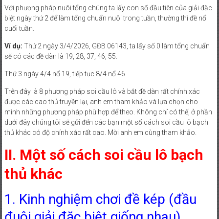
Với phương pháp nuôi tổng chúng ta lấy con số đầu tiên của giải đặc
biệt ngày thứ 2 để làm tổng chuẩn nuôi trong tuần, thường thì đề nổ
cuối tuần.
Ví dụ:
Thứ 2 ngày 3/4/2026, GĐB 06143, ta lấy số 0 làm tổng chuẩn
sẽ có các đề dàn là 19, 28, 37, 46, 55.
Thứ 3 ngày 4/4 nổ 19, tiếp tục 8/4 nổ 46.
Trên đây là 8 phương pháp soi cầu lô và bắt đề dàn rất chính xác
được các cao thủ truyền lại, anh em tham khảo và lựa chọn cho
mình những phương pháp phù hợp để theo. Không chỉ có thế, ở phần
dưới đây chúng tôi sẽ gửi đến các bạn một số cách soi cầu lô bạch
thủ khác có độ chính xác rất cao. Mời anh em cùng tham khảo.
II. Một số cách soi cầu lô bạch
thủ khác
1. Kinh nghiệm chơi đề kép (đầu
đuôi giải đặc biệt giống nhau)