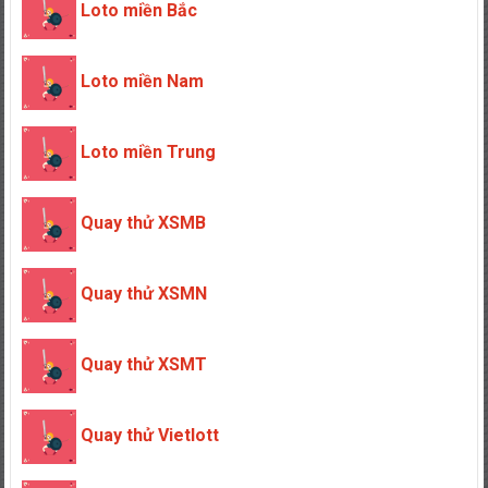
Loto miền Bắc
Loto miền Nam
Loto miền Trung
Quay thử XSMB
Quay thử XSMN
Quay thử XSMT
Quay thử Vietlott