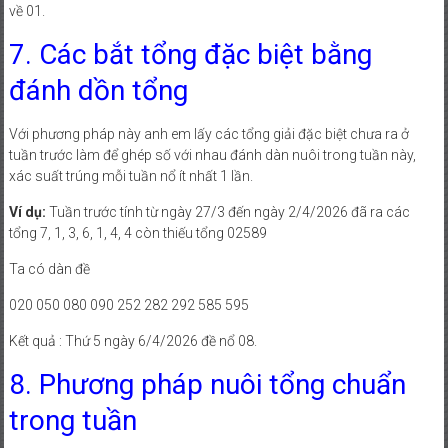
về 01.
7. Các bắt tổng đặc biệt bằng
đánh dồn tổng
Với phương pháp này anh em lấy các tổng giải đặc biệt chưa ra ở
tuần trước làm để ghép số với nhau đánh dàn nuôi trong tuần này,
xác suất trúng mỗi tuần nổ ít nhất 1 lần.
Ví dụ:
Tuần trước tính từ ngày 27/3 đến ngày 2/4/2026 đã ra các
tổng 7, 1, 3, 6, 1, 4, 4 còn thiếu tổng 02589
Ta có dàn đề
020 050 080 090 252 282 292 585 595
Kết quả : Thứ 5 ngày 6/4/2026 đề nổ 08.
8. Phương pháp nuôi tổng chuẩn
trong tuần