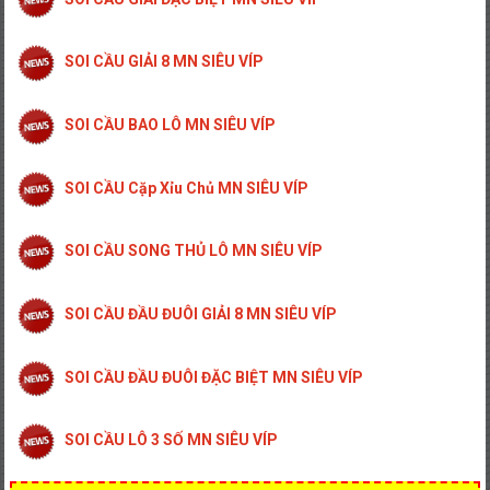
SOI CẦU GIẢI 8 MN SIÊU VÍP
SOI CẦU BAO LÔ MN SIÊU VÍP
SOI CẦU Cặp Xỉu Chủ MN SIÊU VÍP
SOI CẦU SONG THỦ LÔ MN SIÊU VÍP
SOI CẦU ĐẦU ĐUÔI GIẢI 8 MN SIÊU VÍP
SOI CẦU ĐẦU ĐUÔI ĐẶC BIỆT MN SIÊU VÍP
SOI CẦU LÔ 3 SỐ MN SIÊU VÍP