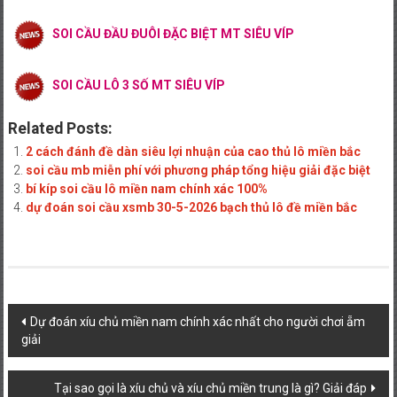
SOI CẦU ĐẦU ĐUÔI ĐẶC BIỆT MT SIÊU VÍP
SOI CẦU LÔ 3 SỐ MT SIÊU VÍP
Related Posts:
2 cách đánh đề dàn siêu lợi nhuận của cao thủ lô miền bắc
soi cầu mb miễn phí với phương pháp tổng hiệu giải đặc biệt
bí kíp soi cầu lô miền nam chính xác 100%
dự đoán soi cầu xsmb 30-5-2026 bạch thủ lô đề miền bắc
Post
Dự đoán xíu chủ miền nam chính xác nhất cho người chơi ẵm
giải
navigation
Tại sao gọi là xíu chủ và xíu chủ miền trung là gì? Giải đáp