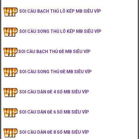
SOI CẦU BẠCH THỦ LÔ KÉP MB SIÊU VÍP
SOI CẦU SONG THỦ LÔ KÉP MB SIÊU VÍP
SOI CẦU BẠCH THỦ ĐỀ MB SIÊU VÍP
SOI CẦU SONG THỦ ĐỀ MB SIÊU VÍP
SOI CẦU DÀN ĐỀ 4 SỐ MB SIÊU VÍP
SOI CẦU DÀN ĐỀ 6 SỐ MB SIÊU VÍP
SOI CẦU DÀN ĐỀ 8 SỐ MB SIÊU VÍP