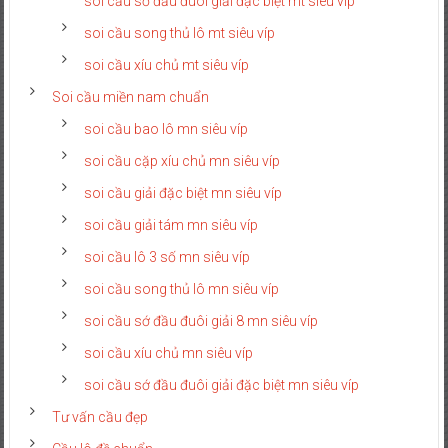
soi cầu sớ đầu đuôi giải đặc biệt mt siêu víp
soi cầu song thủ lô mt siêu víp
soi cầu xíu chủ mt siêu víp
Soi cầu miền nam chuẩn
soi cầu bao lô mn siêu víp
soi cầu cặp xíu chủ mn siêu víp
soi cầu giải đặc biệt mn siêu víp
soi cầu giải tám mn siêu víp
soi cầu lô 3 số mn siêu víp
soi cầu song thủ lô mn siêu víp
soi cầu sớ đầu đuôi giải 8 mn siêu víp
soi cầu xíu chủ mn siêu víp
soi cầu sớ đầu đuôi giải đặc biệt mn siêu víp
Tư vấn cầu đẹp