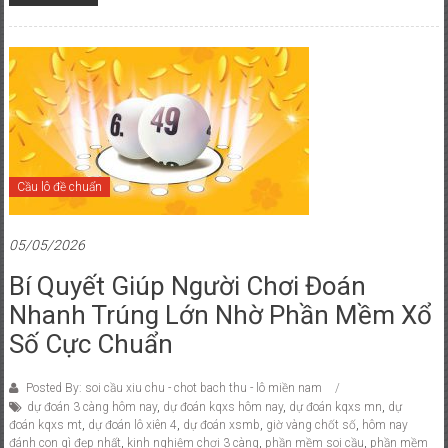
Cầu lô đề chuẩn
05/05/2026
Bí Quyết Giúp Người Chơi Đoán
Nhanh Trúng Lớn Nhờ Phần Mềm Xổ
Số Cực Chuẩn
Posted By: soi cầu xiu chu - chot bach thu - lô miền nam
dự đoán 3 càng hôm nay
,
dự đoán kqxs hôm nay
,
dự đoán kqxs mn
,
dự
đoán kqxs mt
,
dự đoán lô xiên 4
,
dự đoán xsmb
,
giờ vàng chốt số
,
hôm nay
đánh con gì đẹp nhất
,
kinh nghiệm chơi 3 càng
,
phần mềm soi cầu
,
phần mềm