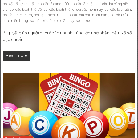
soi xổ số cực chuẩn
,
soi cầu 3 càng 100
,
soi cầu 3 miền
,
soi cầu ba càng siêu
víp
,
soi cầu bạch thủ đề
,
soi cầu bạch thủ lô
,
soi cầu hôm nay
,
soi cầu lô chuẩn
,
soi cầu miền nam
,
soi cầu miền trung
,
soi cau xiu chu mien nam
,
soi cầu xíu
chủ miền trung
,
soi cầu xổ số
,
soi lo 2 nháy
,
soi lô xiên
Bí quyết giúp người chơi đoán nhanh trúng lớn nhờ phần mềm xổ số
cực chuẩn
Read more