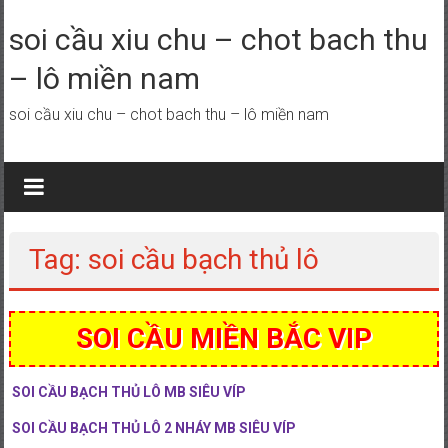
Skip
to
soi cầu xiu chu – chot bach thu
content
– lô miền nam
soi cầu xiu chu – chot bach thu – lô miền nam
Tag: soi cầu bạch thủ lô
SOI CẦU MIỀN BẮC VIP
SOI CẦU BẠCH THỦ LÔ MB SIÊU VÍP
SOI CẦU BẠCH THỦ LÔ 2 NHÁY MB SIÊU VÍP