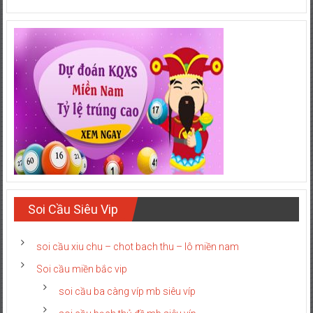
Soi Cầu Siêu Vip
soi cầu xiu chu – chot bach thu – lô miền nam
Soi cầu miền bắc vip
soi cầu ba càng víp mb siêu víp