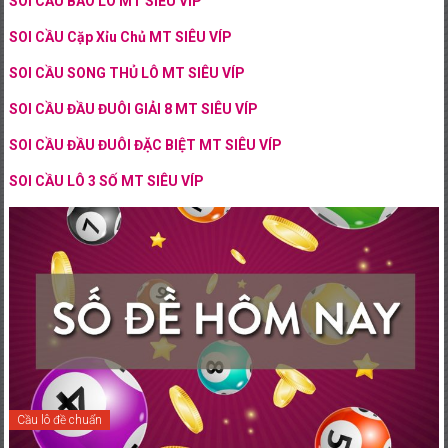
SOI CẦU BAO LÔ MT SIÊU VÍP
SOI CẦU Cặp Xỉu Chủ MT SIÊU VÍP
SOI CẦU SONG THỦ LÔ MT SIÊU VÍP
SOI CẦU ĐẦU ĐUÔI GIẢI 8 MT SIÊU VÍP
SOI CẦU ĐẦU ĐUÔI ĐẶC BIỆT MT SIÊU VÍP
SOI CẦU LÔ 3 SỐ MT SIÊU VÍP
Cầu lô đề chuẩn