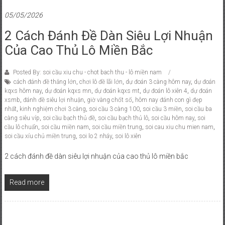
05/05/2026
2 Cách Đánh Đề Dàn Siêu Lợi Nhuận
Của Cao Thủ Lô Miền Bắc
Posted By: soi cầu xiu chu - chot bach thu - lô miền nam
cách đánh đề thắng lớn
,
chơi lô đề lãi lớn
,
dự đoán 3 càng hôm nay
,
dự đoán
kqxs hôm nay
,
dự đoán kqxs mn
,
dự đoán kqxs mt
,
dự đoán lô xiên 4
,
dự đoán
xsmb
,
đánh đề siêu lợi nhuận
,
giờ vàng chốt số
,
hôm nay đánh con gì đẹp
nhất
,
kinh nghiệm chơi 3 càng
,
soi cầu 3 càng 100
,
soi cầu 3 miền
,
soi cầu ba
càng siêu víp
,
soi cầu bạch thủ đề
,
soi cầu bạch thủ lô
,
soi cầu hôm nay
,
soi
cầu lô chuẩn
,
soi cầu miền nam
,
soi cầu miền trung
,
soi cau xiu chu mien nam
,
soi cầu xíu chủ miền trung
,
soi lo 2 nháy
,
soi lô xiên
2 cách đánh đề dàn siêu lợi nhuận của cao thủ lô miền bắc
Read more