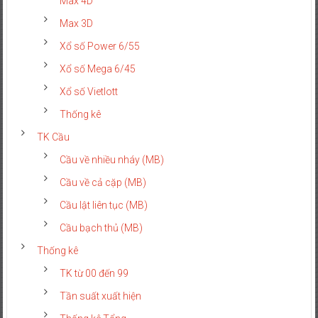
Max 4D
Max 3D
Xổ số Power 6/55
Xổ số Mega 6/45
Xổ số Vietlott
Thống kê
TK Cầu
Cầu về nhiều nháy (MB)
Cầu về cả cặp (MB)
Cầu lật liên tục (MB)
Cầu bạch thủ (MB)
Thống kê
TK từ 00 đến 99
Tần suất xuất hiện