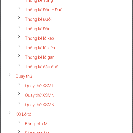
Thống kê Tổng
Thống kê Đầu – Đuôi
Thống kê Đuôi
Thống kê Đầu
Thống kê lô kép
Thống kê lô xiên
Thống kê lô gan
Thống kê đầu đuôi
Quay thử
Quay thử XSMT
Quay thử XSMN
Quay thử XSMB
KQ Lô tô
Bảng loto MT