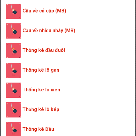
Cầu về cả cặp (MB)
Cầu về nhiều nháy (MB)
Thống kê đầu đuôi
Thống kê lô gan
Thống kê lô xiên
Thống kê lô kép
Thống kê Đầu