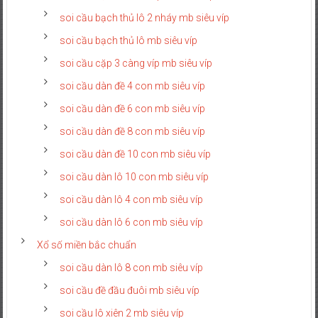
soi cầu bạch thủ lô 2 nháy mb siêu víp
soi cầu bạch thủ lô mb siêu víp
soi cầu cặp 3 càng víp mb siêu víp
soi cầu dàn đề 4 con mb siêu víp
soi cầu dàn đề 6 con mb siêu víp
soi cầu dàn đề 8 con mb siêu víp
soi cầu dàn đề 10 con mb siêu víp
soi cầu dàn lô 10 con mb siêu víp
soi cầu dàn lô 4 con mb siêu víp
soi cầu dàn lô 6 con mb siêu víp
Xổ số miền bắc chuẩn
soi cầu dàn lô 8 con mb siêu víp
soi cầu đề đầu đuôi mb siêu víp
soi cầu lô xiên 2 mb siêu víp