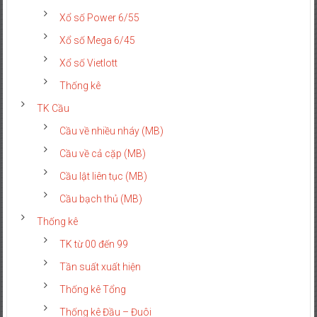
Xổ số Power 6/55
Xổ số Mega 6/45
Xổ số Vietlott
Thống kê
TK Cầu
Cầu về nhiều nháy (MB)
Cầu về cả cặp (MB)
Cầu lật liên tục (MB)
Cầu bạch thủ (MB)
Thống kê
TK từ 00 đến 99
Tần suất xuất hiện
Thống kê Tổng
Thống kê Đầu – Đuôi