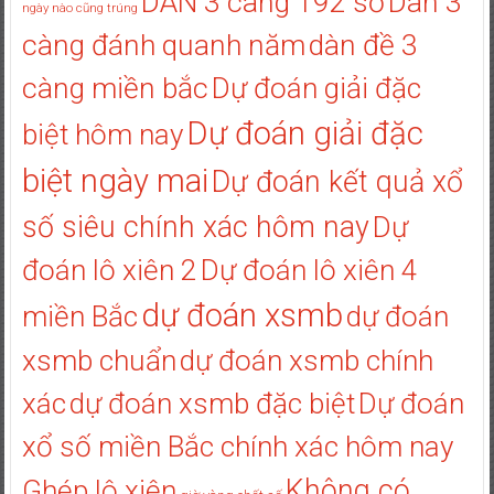
DÀN 3 càng 192 số
Dàn 3
ngày nào cũng trúng
càng đánh quanh năm
dàn đề 3
càng miền bắc
Dự đoán giải đặc
Dự đoán giải đặc
biệt hôm nay
biệt ngày mai
Dự đoán kết quả xổ
số siêu chính xác hôm nay
Dự
đoán lô xiên 2
Dự đoán lô xiên 4
dự đoán xsmb
miền Bắc
dự đoán
xsmb chuẩn
dự đoán xsmb chính
xác
dự đoán xsmb đặc biệt
Dự đoán
xổ số miền Bắc chính xác hôm nay
Không có
Ghép lô xiên