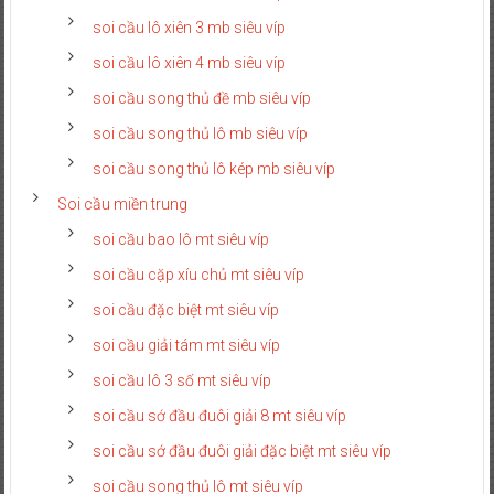
soi cầu lô xiên 3 mb siêu víp
soi cầu lô xiên 4 mb siêu víp
soi cầu song thủ đề mb siêu víp
soi cầu song thủ lô mb siêu víp
soi cầu song thủ lô kép mb siêu víp
Soi cầu miền trung
soi cầu bao lô mt siêu víp
soi cầu cặp xíu chủ mt siêu víp
soi cầu đặc biệt mt siêu víp
soi cầu giải tám mt siêu víp
soi cầu lô 3 số mt siêu víp
soi cầu sớ đầu đuôi giải 8 mt siêu víp
soi cầu sớ đầu đuôi giải đặc biệt mt siêu víp
soi cầu song thủ lô mt siêu víp