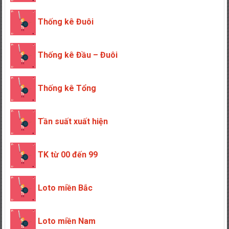
Thống kê Đuôi
Thống kê Đầu – Đuôi
Thống kê Tổng
Tần suất xuất hiện
TK từ 00 đến 99
Loto miền Bắc
Loto miền Nam