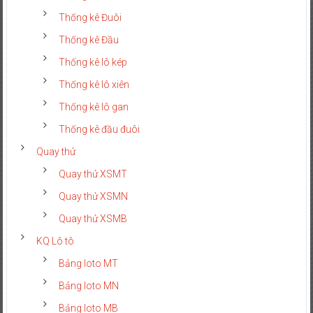
Thống kê Đuôi
Thống kê Đầu
Thống kê lô kép
Thống kê lô xiên
Thống kê lô gan
Thống kê đầu đuôi
Quay thử
Quay thử XSMT
Quay thử XSMN
Quay thử XSMB
KQ Lô tô
Bảng loto MT
Bảng loto MN
Bảng loto MB