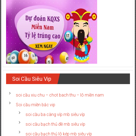
Soi Cầu Siêu Vip
soi cầu xiu chu – chot bach thu – lô miền nam
Soi cầu miền bắc vip
soi cầu ba càng víp mb siêu víp
soi cầu bạch thủ đề mb siêu víp
soi cầu bạch thủ lô kép mb siêu víp