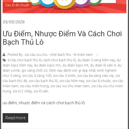
Cầu lô đề chuẩn
05/05/2026
Ưu Điểm, Nhược Điểm Và Cách Chơi
Bạch Thủ Lô
Posted By: soi cầu xiu chu - chot bach thu - lô miền nam
bí kíp chơi bạch thủ lô
,
cách chơi bạch thủ lô
,
dự đoán 3 càng hôm nay
,
dự
đoán kqxs hôm nay
,
dự đoán kqxs mn
,
dự đoán kqxs mt
,
dự đoán lô xiên 4
,
dự
đoán xsmb
,
giờ vàng chốt số
,
hôm nay đánh con gì đẹp nhất
,
kinh nghiệm
chơi 3 càng
,
soi cầu 3 càng 100
,
soi cầu 3 miền
,
soi cầu ba càng siêu víp
,
soi
cầu bạch thủ đề
,
soi cầu bạch thủ lô
,
soi cầu hôm nay
,
soi cầu lô chuẩn
,
soi cầu
miền nam
,
soi cầu miền trung
,
soi cau xiu chu mien nam
,
soi cầu xíu chủ miền
trung
,
soi lo 2 nháy
,
soi lô xiên
ưu điểm, nhược điểm và cách chơi bạch thủ lô
Read more