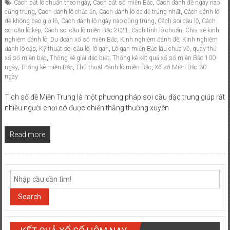
Cách bắt lô chuẩn theo ngày
,
Cách bắt số miền Bắc
,
Cách đánh đề ngày nào
cũng trúng
,
Cách đánh lô chắc ăn
,
Cách đánh lô de dễ trúng nhất
,
Cách đánh lô
đề không bao giờ lỗ
,
Cách đánh lô ngày nào cũng trúng
,
Cách soi cầu lô
,
Cách
soi cầu lô kép
,
Cách soi cầu lô miền Bắc 2021
,
Cách tính lô chuẩn
,
Chia sẻ kinh
nghiệm đánh lô
,
Dự đoán xổ số miền Bắc
,
Kinh nghiệm đánh đề
,
Kinh nghiệm
đánh lô cặp
,
Kỹ thuật soi cầu lô
,
lô gan
,
Lô gan miền Bắc lâu chưa về
,
quay thử
xổ số miền bắc
,
Thống kê giải đặc biệt
,
Thống kê kết quả xổ số miền Bắc 100
ngày
,
Thống kê miền Bắc
,
Thủ thuật đánh lô miền Bắc
,
Xổ số Miền Bắc 30
ngày
Tịch số đề Miền Trung là một phương pháp soi cầu đặc trưng giúp rất
nhiều người chơi có được chiến thắng thường xuyên
Read more
Search