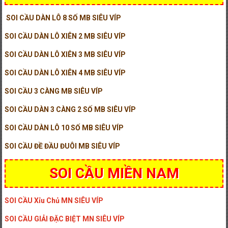
SOI CẦU DÀN LÔ 8 SỐ MB SIÊU VÍP
SOI CẦU DÀN LÔ XIÊN 2 MB SIÊU VÍP
SOI CẦU DÀN LÔ XIÊN 3 MB SIÊU VÍP
SOI CẦU DÀN LÔ XIÊN 4 MB SIÊU VÍP
SOI CẦU 3 CÀNG MB SIÊU VÍP
SOI CẦU DÀN 3 CÀNG 2 SỐ MB SIÊU VÍP
SOI CẦU DÀN LÔ 10 SỐ MB SIÊU VÍP
SOI CẦU ĐỀ ĐẦU ĐUÔI MB SIÊU VÍP
SOI CẦU MIỀN NAM
SOI CẦU Xỉu Chủ MN SIÊU VÍP
SOI CẦU GIẢI ĐẶC BIỆT MN SIÊU VÍP