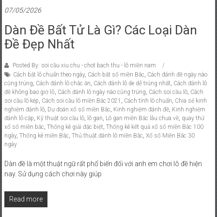
07/05/2026
Dàn Đề Bất Tử Là Gì? Các Loại Dàn
Đề Đẹp Nhất
Posted By: soi cầu xiu chu - chot bach thu - lô miền nam
Cách bắt lô chuẩn theo ngày
,
Cách bắt số miền Bắc
,
Cách đánh đề ngày nào
cũng trúng
,
Cách đánh lô chắc ăn
,
Cách đánh lô de dễ trúng nhất
,
Cách đánh lô
đề không bao giờ lỗ
,
Cách đánh lô ngày nào cũng trúng
,
Cách soi cầu lô
,
Cách
soi cầu lô kép
,
Cách soi cầu lô miền Bắc 2021
,
Cách tính lô chuẩn
,
Chia sẻ kinh
nghiệm đánh lô
,
Dự đoán xổ số miền Bắc
,
Kinh nghiệm đánh đề
,
Kinh nghiệm
đánh lô cặp
,
Kỹ thuật soi cầu lô
,
lô gan
,
Lô gan miền Bắc lâu chưa về
,
quay thử
xổ số miền bắc
,
Thống kê giải đặc biệt
,
Thống kê kết quả xổ số miền Bắc 100
ngày
,
Thống kê miền Bắc
,
Thủ thuật đánh lô miền Bắc
,
Xổ số Miền Bắc 30
ngày
Dàn đề là một thuật ngữ rất phổ biến đối với anh em chơi lô đề hiện
nay. Sử dụng cách chơi này giúp
Read more