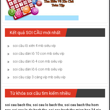
Kết quả SOI CẦU mới nhất
soi cầu lô xiên 4 mb siêu víp
soi cầu dàn lô 10 con mb siêu víp
soi cầu dàn lô 4 con mb siêu víp
soi cầu dàn lô 6 con mb siêu víp
soi cầu cặp 3 càng víp mb siêu víp
Từ khóa soi cầu tìm kiếm nhiều
soi cau bach thu
,
soi cau lo bach thu
,
soi cau bach thu hom
nay
,
soi cau lo de bach thu
,
soi cau bach thu mien bac 24 gio
,