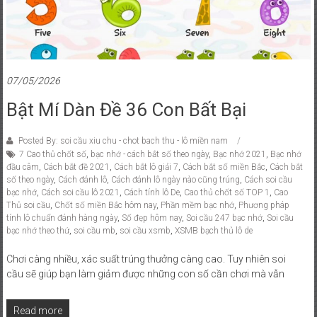
07/05/2026
Bật Mí Dàn Đề 36 Con Bất Bại
Posted By: soi cầu xiu chu - chot bach thu - lô miền nam
7 Cao thủ chốt số
,
bạc nhớ - cách bắt số theo ngày
,
Bạc nhớ 2021
,
Bạc nhớ
đầu câm
,
Cách bắt đề 2021
,
Cách bắt lô giải 7
,
Cách bắt số miền Bắc
,
Cách bắt
số theo ngày
,
Cách đánh lô
,
Cách đánh lô ngày nào cũng trúng
,
Cách soi cầu
bạc nhớ
,
Cách soi cầu lô 2021
,
Cách tính lô De
,
Cao thủ chốt số TOP 1
,
Cao
Thủ soi cầu
,
Chốt số miền Bắc hôm nay
,
Phần mềm bạc nhớ
,
Phương pháp
tính lô chuẩn đánh hàng ngày
,
Số đẹp hôm nay
,
Soi cầu 247 bạc nhớ
,
Soi cầu
bạc nhớ theo thứ
,
soi cầu mb
,
soi cầu xsmb
,
XSMB bạch thủ lô de
Chơi càng nhiều, xác suất trúng thưởng càng cao. Tuy nhiên soi
cầu sẽ giúp bạn làm giảm được những con số cần chơi mà vẫn
Read more