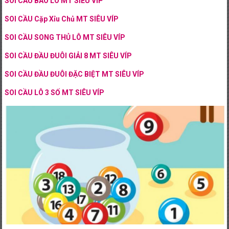
SOI CẦU BAO LÔ MT SIÊU VÍP
SOI CẦU Cặp Xỉu Chủ MT SIÊU VÍP
SOI CẦU SONG THỦ LÔ MT SIÊU VÍP
SOI CẦU ĐẦU ĐUÔI GIẢI 8 MT SIÊU VÍP
SOI CẦU ĐẦU ĐUÔI ĐẶC BIỆT MT SIÊU VÍP
SOI CẦU LÔ 3 SỐ MT SIÊU VÍP