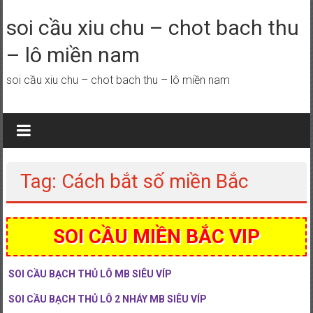
Skip
to
soi cầu xiu chu – chot bach thu
content
– lô miền nam
soi cầu xiu chu – chot bach thu – lô miền nam
Tag: Cách bắt số miền Bắc
SOI CẦU MIỀN BẮC VIP
SOI CẦU BẠCH THỦ LÔ MB SIÊU VÍP
SOI CẦU BẠCH THỦ LÔ 2 NHÁY MB SIÊU VÍP