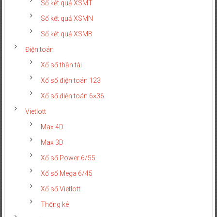
Sổ kết quả XSMT
Sổ kết quả XSMN
Sổ kết quả XSMB
Điện toán
Xổ số thần tài
Xổ số điện toán 123
Xổ số điện toán 6×36
Vietlott
Max 4D
Max 3D
Xổ số Power 6/55
Xổ số Mega 6/45
Xổ số Vietlott
Thống kê