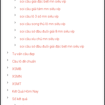
soi cầu giải đặc biệt mn siêu víp
soi cầu giải tám mn siêu víp
soi cầu lô 3 số mn siêu víp
soi cầu song thủ lô mn siêu víp
soi cầu sớ đầu đuôi giải 8 mn siêu víp
soi cầu xíu chủ mn siêu víp
soi cầu sớ đầu đuôi giải đặc biệt mn siêu víp
Tư vấn cầu đẹp
Cầu lô đề chuẩn
XSMB
XSMN
XSMT
Kết Quả Hôm Nay
Sổ kết quả