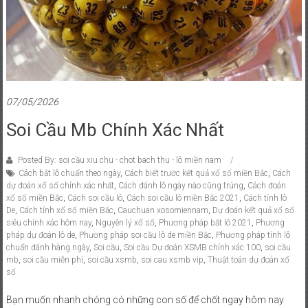
07/05/2026
Soi Cầu Mb Chính Xác Nhất
Posted By: soi cầu xiu chu - chot bach thu - lô miền nam
Cách bắt lô chuẩn theo ngày
,
Cách biết trước kết quả xổ số miền Bắc
,
Cách
dự đoán xổ số chính xác nhất
,
Cách đánh lô ngày nào cũng trúng
,
Cách đoán
xổ số miền Bắc
,
Cách soi cầu lô
,
Cách soi cầu lô miền Bắc 2021
,
Cách tính lô
De
,
Cách tính xổ số miền Bắc
,
Cauchuan xosomiennam
,
Dự đoán kết quả xổ số
siêu chính xác hôm nay
,
Nguyên lý xổ số
,
Phương pháp bắt lô 2021
,
Phương
pháp dự đoán lô de
,
Phương pháp soi cầu lô de miền Bắc
,
Phương pháp tính lô
chuẩn đánh hàng ngày
,
Soi cầu
,
Soi cầu Dự đoán XSMB chính xác 100
,
soi cầu
mb
,
soi cầu miễn phí
,
soi cầu xsmb
,
soi cau xsmb vip
,
Thuật toán dự đoán xổ
số
Bạn muốn nhanh chóng có những con số để chốt ngay hôm nay