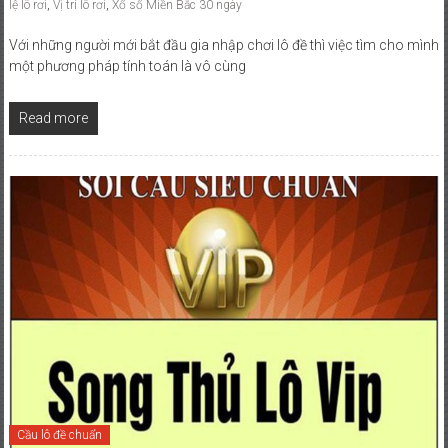
lệ lô rơi
,
Vị trí lô rơi
,
Xổ số Miền Bắc 30 ngày
Với những người mới bắt đầu gia nhập chơi lô đề thì việc tìm cho mình
một phương pháp tính toán là vô cùng
Read more
Cầu lô đề chuẩn