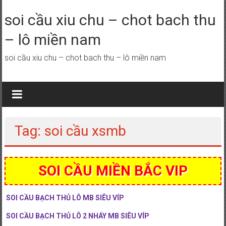
Skip
to
soi cầu xiu chu – chot bach thu
content
– lô miền nam
soi cầu xiu chu – chot bach thu – lô miền nam
Tag: soi cầu xsmb
SOI CẦU MIỀN BẮC VIP
SOI CẦU BẠCH THỦ LÔ MB SIÊU VÍP
SOI CẦU BẠCH THỦ LÔ 2 NHÁY MB SIÊU VÍP