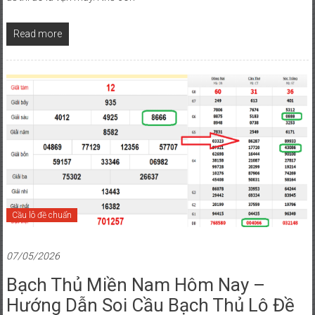
Read more
Cầu lô đề chuẩn
07/05/2026
Bạch Thủ Miền Nam Hôm Nay –
Hướng Dẫn Soi Cầu Bạch Thủ Lô Đề