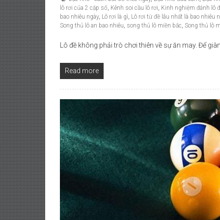
lô rơi của 2 cặp số
,
Kênh soi cầu lô rơi
,
Kinh nghiệm đánh lô 
bao nhiêu ngày
,
Lô rơi là gì
,
Lô rơi từ đề lâu nhất là bao nhiêu 
Song thủ lô an bao nhiêu
,
song thủ lô miền bắc
,
Song thủ lô m
Lô đề không phải trò chơi thiên về sự ăn may. Để gi
Read more