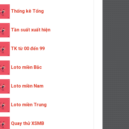
Thống kê Tổng
Tần suất xuất hiện
TK từ 00 đến 99
Loto miền Bắc
Loto miền Nam
Loto miền Trung
Quay thử XSMB