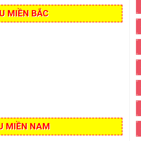
ẦU MIỀN BẮC
U MIỀN NAM