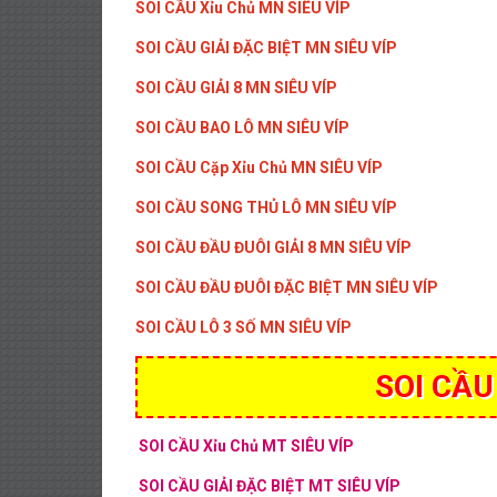
SOI CẦU Xỉu Chủ MN SIÊU VÍP
SOI CẦU GIẢI ĐẶC BIỆT MN SIÊU VÍP
SOI CẦU GIẢI 8 MN SIÊU VÍP
SOI CẦU BAO LÔ MN SIÊU VÍP
SOI CẦU Cặp Xỉu Chủ MN SIÊU VÍP
SOI CẦU SONG THỦ LÔ MN SIÊU VÍP
SOI CẦU ĐẦU ĐUÔI GIẢI 8 MN SIÊU VÍP
SOI CẦU ĐẦU ĐUÔI ĐẶC BIỆT MN SIÊU VÍP
SOI CẦU LÔ 3 SỐ MN SIÊU VÍP
SOI CẦ
SOI CẦU Xỉu Chủ MT SIÊU VÍP
SOI CẦU GIẢI ĐẶC BIỆT MT SIÊU VÍP