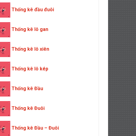
Thống kê đầu đuôi
Thống kê lô gan
Thống kê lô xiên
Thống kê lô kép
Thống kê Đầu
Thống kê Đuôi
Thống kê Đầu – Đuôi