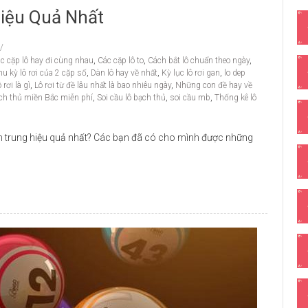
Hiệu Quả Nhất
c cặp lô hay đi cùng nhau
,
Các cặp lô to
,
Cách bắt lô chuẩn theo ngày
,
u kỳ lô rơi của 2 cặp số
,
Dàn lô hay về nhất
,
Kỳ lục lô rơi gan
,
lo dep
 rơi là gì
,
Lô rơi từ đề lâu nhất là bao nhiêu ngày
,
Những con đề hay về
ạch thủ miền Bắc miễn phí
,
Soi cầu lô bạch thủ
,
soi cầu mb
,
Thống kê lô
ền trung hiệu quả nhất? Các bạn đã có cho mình được những