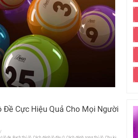
ô Đề Cực Hiệu Quả Cho Mọi Người
ớ lô de
,
Bạch thủ lô
,
Cách đánh lô đầu 0
,
Cách đánh song thủ lô
,
Chu kỳ