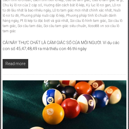
Chu kỳ lô rơi của 2 cặp số
,
Hướng dẫn cách bắt lô kép
,
Kỳ lục lô rơi gan
,
Lô rơi
từ đề lâu nhất là bao nhiêu ngày
,
Lô to tam giác mới nhất chính xác nhất
,
Nuôi
lô rơi từ đề
,
Phương pháp nuôi cặp lô kép
,
Phương pháp tính lô chuẩn đánh
hàng ngày
,
Pt lô kép từ đặc biệt và giải nhất
,
Soi cầu lô hình tam giác
,
Soi cầu lô
tam giác
,
Soi cầu tam đảo
,
Soi cầu tam giác siêu chuẩn
,
Xoso88 vn soi cầu lô
tam giác
CÁI NÀY THỰC CHẤT LÀ CẢM GIÁC SỐ CỦA MỖI NGƯỜI. Ví dụ các
con số 45;47;48;49 ra mà thiếu con 46 thì ngày
Read more