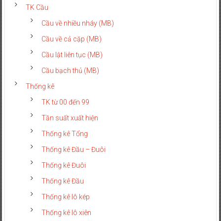
TK Cầu
Cầu về nhiều nháy (MB)
Cầu về cả cặp (MB)
Cầu lật liên tục (MB)
Cầu bạch thủ (MB)
Thống kê
TK từ 00 đến 99
Tần suất xuất hiện
Thống kê Tổng
Thống kê Đầu – Đuôi
Thống kê Đuôi
Thống kê Đầu
Thống kê lô kép
Thống kê lô xiên