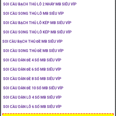
SOI CẦU BẠCH THỦ LÔ 2 NHÁY MB SIÊU VÍP
SOI CẦU SONG THỦ LÔ MB SIÊU VÍP
SOI CẦU BẠCH THỦ LÔ KÉP MB SIÊU VÍP
SOI CẦU SONG THỦ LÔ KÉP MB SIÊU VÍP
SOI CẦU BẠCH THỦ ĐỀ MB SIÊU VÍP
SOI CẦU SONG THỦ ĐỀ MB SIÊU VÍP
SOI CẦU DÀN ĐỀ 4 SỐ MB SIÊU VÍP
SOI CẦU DÀN ĐỀ 6 SỐ MB SIÊU VÍP
SOI CẦU DÀN ĐỀ 8 SỐ MB SIÊU VÍP
SOI CẦU DÀN ĐỀ 10 SỐ MB SIÊU VÍP
SOI CẦU DÀN LÔ 4 SỐ MB SIÊU VÍP
SOI CẦU DÀN LÔ 6 SỐ MB SIÊU VÍP