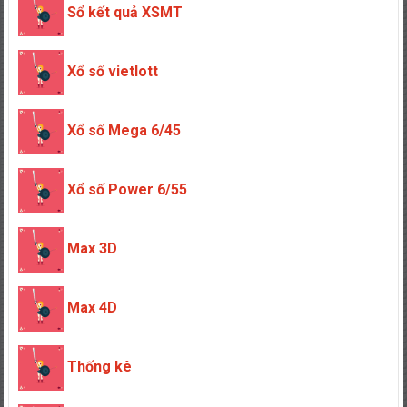
Sổ kết quả XSMT
Xổ số vietlott
Xổ số Mega 6/45
Xổ số Power 6/55
Max 3D
Max 4D
Thống kê