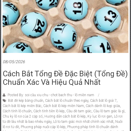
08/05/2026
Cách Bắt Tổng Đề Đặc Biệt (tổng Đề)
Chuẩn Xác Và Hiệu Quả Nhất
Posted By: soi cầu xiu chu - chot bach thu - lô miền nam
Bắt đề kép bằng chuẩn
,
Cách bắt lô chuẩn theo ngày
,
Cách bắt lô giải 7
,
Cách bắt lô kép miền Bắc
,
Cách bắt lô kép miền Nam
,
Cách đánh lô kẹp giữa
,
Cách tính lô chuẩn
,
Cách tính tiền lô kép
,
Cầu đề tam giác
,
Cầu lô tam giác là gì
,
Chu kỳ lô rơi của 2 cặp số
,
Hướng dẫn cách bắt lô kép
,
Kỳ lục lô rơi gan
,
Lô rơi
từ đề lâu nhất là bao nhiêu ngày
,
Lô to tam giác mới nhất chính xác nhất
,
Nuôi
lô rơi từ đề
,
Phương pháp nuôi cặp lô kép
,
Phương pháp tính lô chuẩn đánh