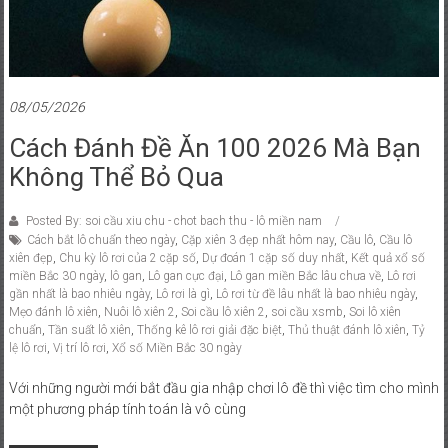
08/05/2026
Cách Đánh Đề Ăn 100 2026 Mà Bạn
Không Thể Bỏ Qua
Posted By: soi cầu xiu chu - chot bach thu - lô miền nam
Cách bắt lô chuẩn theo ngày
,
Cặp xiên 3 đẹp nhất hôm nay
,
Cầu lô
,
Cầu lô
xiên đẹp
,
Chu kỳ lô rơi của 2 cặp số
,
Dự đoán 1 cặp số duy nhất
,
Kết quả xổ số
miền Bắc 30 ngày
,
lô gan
,
Lô gan cực đại
,
Lô gan miền Bắc lâu chưa về
,
Lô rơi
gần nhất là bao nhiêu ngày
,
Lô rơi là gì
,
Lô rơi từ đề lâu nhất là bao nhiêu ngày
,
Mẹo đánh lô xiên
,
Nuôi lô xiên 2
,
Soi cầu lô xiên 2
,
soi cầu xsmb
,
Soi lô xiên
chuẩn
,
Tần suất lô xiên
,
Thống kê lô rơi giải đặc biệt
,
Thủ thuật đánh lô xiên
,
Tỷ
lệ lô rơi
,
Vị trí lô rơi
,
Xổ số Miền Bắc 30 ngày
Với những người mới bắt đầu gia nhập chơi lô đề thì việc tìm cho mình
một phương pháp tính toán là vô cùng