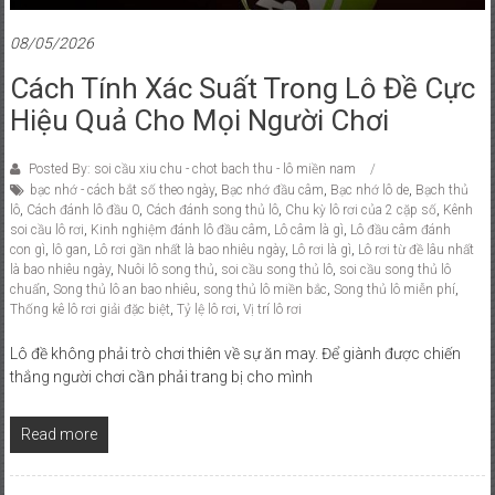
08/05/2026
Cách Tính Xác Suất Trong Lô Đề Cực
Hiệu Quả Cho Mọi Người Chơi
Posted By: soi cầu xiu chu - chot bach thu - lô miền nam
bạc nhớ - cách bắt số theo ngày
,
Bạc nhớ đầu câm
,
Bạc nhớ lô de
,
Bạch thủ
lô
,
Cách đánh lô đầu 0
,
Cách đánh song thủ lô
,
Chu kỳ lô rơi của 2 cặp số
,
Kênh
soi cầu lô rơi
,
Kinh nghiệm đánh lô đầu câm
,
Lô câm là gì
,
Lô đầu câm đánh
con gì
,
lô gan
,
Lô rơi gần nhất là bao nhiêu ngày
,
Lô rơi là gì
,
Lô rơi từ đề lâu nhất
là bao nhiêu ngày
,
Nuôi lô song thủ
,
soi cầu song thủ lô
,
soi cầu song thủ lô
chuẩn
,
Song thủ lô an bao nhiêu
,
song thủ lô miền bắc
,
Song thủ lô miễn phí
,
Thống kê lô rơi giải đặc biệt
,
Tỷ lệ lô rơi
,
Vị trí lô rơi
Lô đề không phải trò chơi thiên về sự ăn may. Để giành được chiến
thắng người chơi cần phải trang bị cho mình
Read more