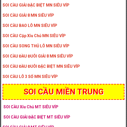
SOI CẦU GIẢI ĐẶC BIỆT MN SIÊU VÍP
SOI CẦU GIẢI 8 MN SIÊU VÍP
SOI CẦU BAO LÔ MN SIÊU VÍP
SOI CẦU Cặp Xỉu Chủ MN SIÊU VÍP
SOI CẦU SONG THỦ LÔ MN SIÊU VÍP
SOI CẦU ĐẦU ĐUÔI GIẢI 8 MN SIÊU VÍP
SOI CẦU ĐẦU ĐUÔI ĐẶC BIỆT MN SIÊU VÍP
SOI CẦU LÔ 3 SỐ MN SIÊU VÍP
SOI CẦU MIỀN TRUNG
SOI CẦU Xỉu Chủ MT SIÊU VÍP
SOI CẦU GIẢI ĐẶC BIỆT MT SIÊU VÍP