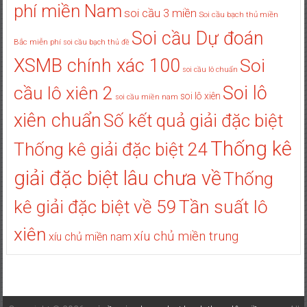
phí miền Nam
soi cầu 3 miền
Soi cầu bạch thủ miền
Soi cầu Dự đoán
Bắc miễn phí
soi cầu bạch thủ đề
XSMB chính xác 100
Soi
soi cầu lô chuẩn
cầu lô xiên 2
Soi lô
soi lô xiên
soi cầu miền nam
xiên chuẩn
Số kết quả giải đặc biệt
Thống kê
Thống kê giải đặc biệt 24
giải đặc biệt lâu chưa về
Thống
Tần suất lô
kê giải đặc biệt về 59
xiên
xíu chủ miền trung
xíu chủ miền nam