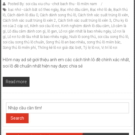
Posted By: soi cầu xiu chu - chot bach thu - lô miền nam
bạc nhớ - cách bắt số theo ngày
,
Bạc nhớ đầu câm
,
Bạc nhớ lô de
,
Bạch thủ
lô
,
Cách đánh lô đầu 0
,
Cách đánh song thủ lô
,
Cách tính xác suất trúng lô xiên
,
Cách tính xác suất trúng lô xiên 2
,
Cách tính xác suất trúng lô xiên 3
,
Chu kỳ lô
rơi của 2 cặp số
,
Kênh soi cầu lô rơi
,
Kinh nghiệm đánh lô đầu câm
,
Lô câm là
gì
,
Lô đầu câm đánh con gì
,
lô gan
,
Lô rơi gần nhất là bao nhiêu ngày
,
Lô rơi là
gì
,
Lô rơi từ đề lâu nhất là bao nhiêu ngày
,
Nuôi lô song thủ
,
soi cầu song thủ lô
,
soi cầu song thủ lô chuẩn
,
Song thủ lô an bao nhiêu
,
song thủ lô miền bắc
,
Song thủ lô miễn phí
,
Thống kê lô rơi giải đặc biệt
,
Tỷ lệ lô rơi
,
Vị trí lô rơi
Hôm nay ad sẽ giới thiệu anh em các cách tính lô đề chính xác nhất,
soi lô đề chuẩn nhất hiện nay được chia sẻ
Read more
Search