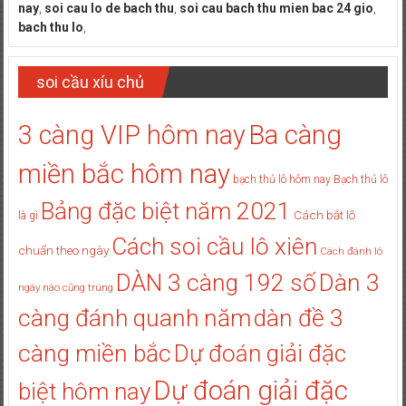
nay
,
soi cau lo de bach thu
,
soi cau bach thu mien bac 24 gio
,
bach thu lo
,
soi cầu xíu chủ
3 càng VIP hôm nay
Ba càng
miền bắc hôm nay
bạch thủ lô hôm nay
Bạch thủ lô
Bảng đặc biệt năm 2021
Cách bắt lô
là gì
Cách soi cầu lô xiên
chuẩn theo ngày
Cách đánh lô
DÀN 3 càng 192 số
Dàn 3
ngày nào cũng trúng
càng đánh quanh năm
dàn đề 3
càng miền bắc
Dự đoán giải đặc
Dự đoán giải đặc
biệt hôm nay