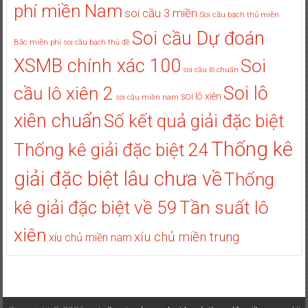
phí miền Nam
soi cầu 3 miền
Soi cầu bạch thủ miền
Soi cầu Dự đoán
Bắc miễn phí
soi cầu bạch thủ đề
XSMB chính xác 100
Soi
soi cầu lô chuẩn
cầu lô xiên 2
Soi lô
soi lô xiên
soi cầu miền nam
xiên chuẩn
Số kết quả giải đặc biệt
Thống kê
Thống kê giải đặc biệt 24
giải đặc biệt lâu chưa về
Thống
Tần suất lô
kê giải đặc biệt về 59
xiên
xíu chủ miền trung
xíu chủ miền nam