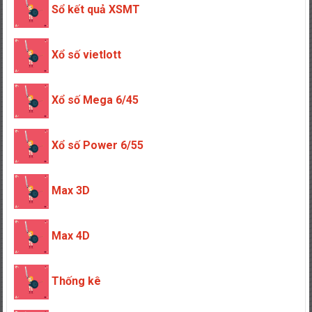
Sổ kết quả XSMT
Xổ số vietlott
Xổ số Mega 6/45
Xổ số Power 6/55
Max 3D
Max 4D
Thống kê