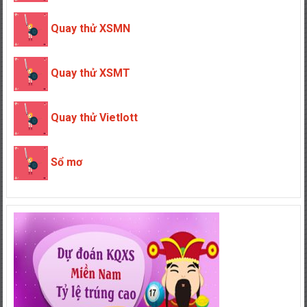
Quay thử XSMN
Quay thử XSMT
Quay thử Vietlott
Sổ mơ