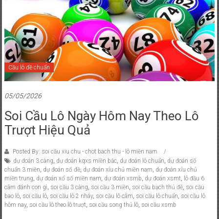
Cầu lô đề chuẩn
05/05/2026
Soi Cầu Lô Ngày Hôm Nay Theo Lô
Trượt Hiệu Quả
Posted By: soi cầu xiu chu - chot bach thu - lô miền nam
dự đoán 3 càng
,
dự đoán kqxs miền bắc
,
dự đoán lô chuẩn
,
dự đoán số
chuẩn 3 miền
,
dự đoán số đề
,
dự đoán xíu chủ miền nam
,
dự đoán xỉu chủ
miền trung
,
dự đoán xổ số miền nam
,
dự đoán xsmb
,
dự đoán xsmt
,
lô đầu 6
câm đánh con gì
,
soi cầu 3 càng
,
soi cầu 3 miền
,
soi cầu bạch thủ đề
,
soi cầu
bao lô
,
soi cầu lô
,
soi cầu lô 2 nháy
,
soi cầu lô câm
,
soi cầu lô chuẩn
,
soi cầu lô
hôm nay
,
soi cầu lô theo lô trượt
,
soi cầu song thủ lô
,
soi cầu xsmb