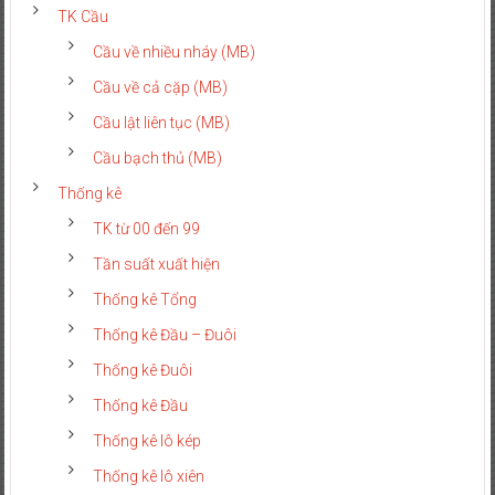
TK Cầu
Cầu về nhiều nháy (MB)
Cầu về cả cặp (MB)
Cầu lật liên tục (MB)
Cầu bạch thủ (MB)
Thống kê
TK từ 00 đến 99
Tần suất xuất hiện
Thống kê Tổng
Thống kê Đầu – Đuôi
Thống kê Đuôi
Thống kê Đầu
Thống kê lô kép
Thống kê lô xiên