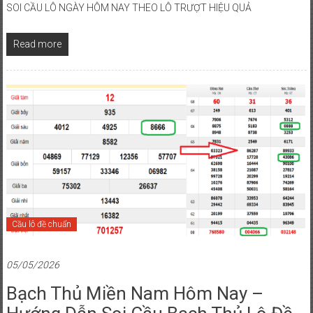
SOI CẦU LÔ NGÀY HÔM NAY THEO LÔ TRƯỢT HIỆU QUẢ
Read more
Cầu lô đề chuẩn
05/05/2026
Bạch Thủ Miền Nam Hôm Nay –