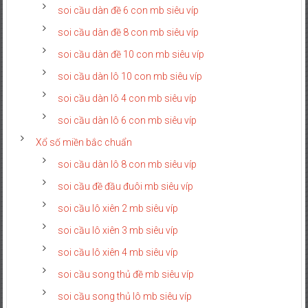
soi cầu dàn đề 6 con mb siêu víp
soi cầu dàn đề 8 con mb siêu víp
soi cầu dàn đề 10 con mb siêu víp
soi cầu dàn lô 10 con mb siêu víp
soi cầu dàn lô 4 con mb siêu víp
soi cầu dàn lô 6 con mb siêu víp
Xổ số miền bắc chuẩn
soi cầu dàn lô 8 con mb siêu víp
soi cầu đề đầu đuôi mb siêu víp
soi cầu lô xiên 2 mb siêu víp
soi cầu lô xiên 3 mb siêu víp
soi cầu lô xiên 4 mb siêu víp
soi cầu song thủ đề mb siêu víp
soi cầu song thủ lô mb siêu víp