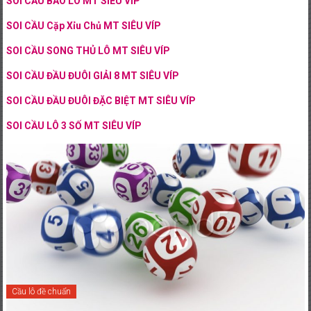
SOI CẦU BAO LÔ MT SIÊU VÍP
SOI CẦU Cặp Xỉu Chủ MT SIÊU VÍP
SOI CẦU SONG THỦ LÔ MT SIÊU VÍP
SOI CẦU ĐẦU ĐUÔI GIẢI 8 MT SIÊU VÍP
SOI CẦU ĐẦU ĐUÔI ĐẶC BIỆT MT SIÊU VÍP
SOI CẦU LÔ 3 SỐ MT SIÊU VÍP
Cầu lô đề chuẩn