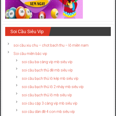
Soi Cầu Siêu Vip
soi cầu xiu chu – chot bach thu – lô miền nam
Soi cầu miền bắc vip
soi cầu ba càng víp mb siêu víp
soi cầu bạch thủ đề mb siêu víp
soi cầu bạch thủ lô kép mb siêu víp
soi cầu bạch thủ lô 2 nháy mb siêu víp
soi cầu bạch thủ lô mb siêu víp
soi cầu cặp 3 càng víp mb siêu víp
soi cầu dàn đề 4 con mb siêu víp