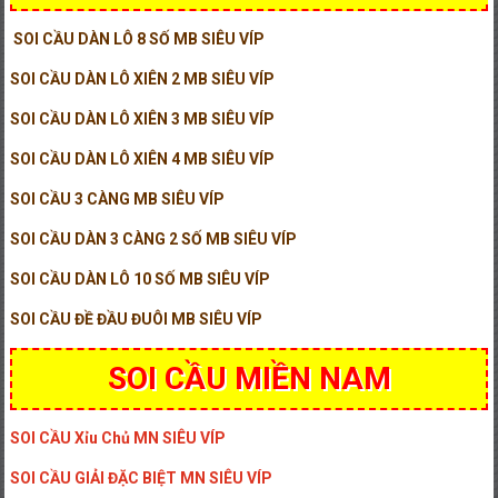
SOI CẦU DÀN LÔ 8 SỐ MB SIÊU VÍP
SOI CẦU DÀN LÔ XIÊN 2 MB SIÊU VÍP
SOI CẦU DÀN LÔ XIÊN 3 MB SIÊU VÍP
SOI CẦU DÀN LÔ XIÊN 4 MB SIÊU VÍP
SOI CẦU 3 CÀNG MB SIÊU VÍP
SOI CẦU DÀN 3 CÀNG 2 SỐ MB SIÊU VÍP
SOI CẦU DÀN LÔ 10 SỐ MB SIÊU VÍP
SOI CẦU ĐỀ ĐẦU ĐUÔI MB SIÊU VÍP
SOI CẦU MIỀN NAM
SOI CẦU Xỉu Chủ MN SIÊU VÍP
SOI CẦU GIẢI ĐẶC BIỆT MN SIÊU VÍP