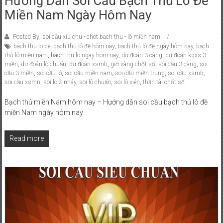
Hướng Dẫn Soi Cầu Bạch Thủ Lô Đề
Miền Nam Ngày Hôm Nay
Posted By: soi cầu xiu chu - chot bach thu - lô miền nam
bach thu lo de
,
bạch thủ lô đề hôm nay
,
bạch thủ lô đề ngày hôm nay
,
bạch
thủ lô miền nam
,
bach thu lo ngay hom nay
,
dự đoán 3 càng
,
dự đoán kqxs 3
miền
,
dự đoán lô chuẩn
,
dự đoán xsmb
,
giờ vàng chốt số
,
soi cầu 3 càng
,
soi
cầu 3 miền
,
soi cầu lô
,
soi cầu miền nam
,
soi cầu miền trung
,
soi cầu xsmb
,
soi cầu xsmn
,
soi lo 2 nháy
,
soi lô chuẩn
,
soi lô xiên
,
thần tài chốt số
Bạch thủ miền Nam hôm nay – Hướng dẫn soi cầu bạch thủ lô đề
miền Nam ngày hôm nay
Read more