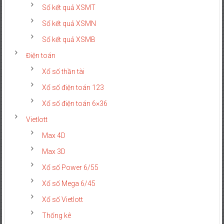
Sổ kết quả XSMT
Sổ kết quả XSMN
Sổ kết quả XSMB
Điện toán
Xổ số thần tài
Xổ số điện toán 123
Xổ số điện toán 6×36
Vietlott
Max 4D
Max 3D
Xổ số Power 6/55
Xổ số Mega 6/45
Xổ số Vietlott
Thống kê