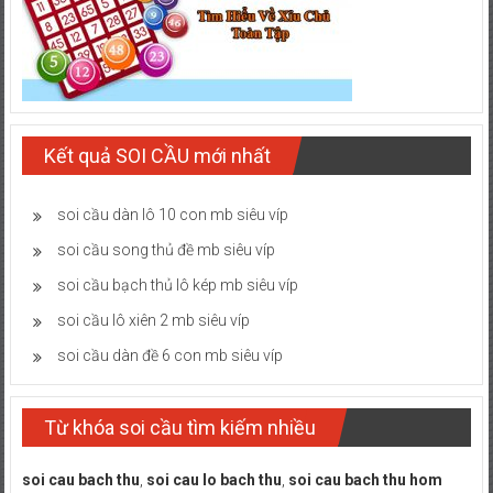
Kết quả SOI CẦU mới nhất
soi cầu dàn lô 10 con mb siêu víp
soi cầu song thủ đề mb siêu víp
soi cầu bạch thủ lô kép mb siêu víp
soi cầu lô xiên 2 mb siêu víp
soi cầu dàn đề 6 con mb siêu víp
Từ khóa soi cầu tìm kiếm nhiều
soi cau bach thu
,
soi cau lo bach thu
,
soi cau bach thu hom