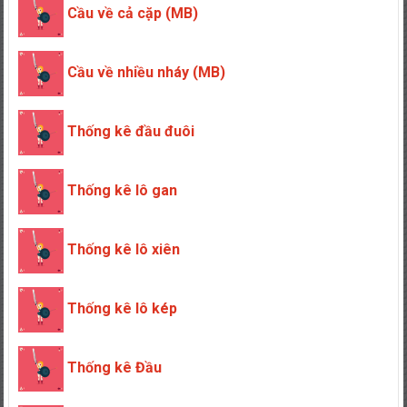
Cầu về cả cặp (MB)
Cầu về nhiều nháy (MB)
Thống kê đầu đuôi
Thống kê lô gan
Thống kê lô xiên
Thống kê lô kép
Thống kê Đầu