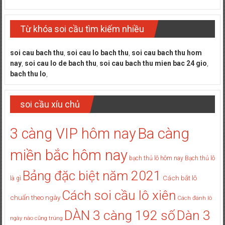
Từ khóa soi cầu tìm kiếm nhiều
soi cau bach thu
,
soi cau lo bach thu
,
soi cau bach thu hom
nay
,
soi cau lo de bach thu
,
soi cau bach thu mien bac 24 gio
,
bach thu lo
,
soi cầu xíu chủ
3 càng VIP hôm nay
Ba càng
miền bắc hôm nay
bạch thủ lô hôm nay
Bạch thủ lô
Bảng đặc biệt năm 2021
Cách bắt lô
là gì
Cách soi cầu lô xiên
chuẩn theo ngày
Cách đánh lô
DÀN 3 càng 192 số
Dàn 3
ngày nào cũng trúng