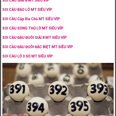
SOI CẦU GIẢI 8 MT SIÊU VÍP
SOI CẦU BAO LÔ MT SIÊU VÍP
SOI CẦU Cặp Xỉu Chủ MT SIÊU VÍP
SOI CẦU SONG THỦ LÔ MT SIÊU VÍP
SOI CẦU ĐẦU ĐUÔI GIẢI 8 MT SIÊU VÍP
SOI CẦU ĐẦU ĐUÔI ĐẶC BIỆT MT SIÊU VÍP
SOI CẦU LÔ 3 SỐ MT SIÊU VÍP