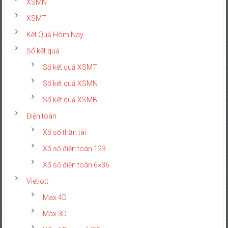
XSMN
XSMT
Kết Quả Hôm Nay
Sổ kết quả
Sổ kết quả XSMT
Sổ kết quả XSMN
Sổ kết quả XSMB
Điện toán
Xổ số thần tài
Xổ số điện toán 123
Xổ số điện toán 6×36
Vietlott
Max 4D
Max 3D