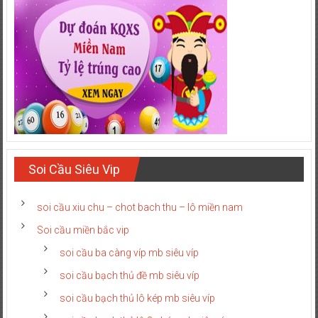
Soi Cầu Siêu Vip
soi cầu xiu chu – chot bach thu – lô miền nam
Soi cầu miền bắc vip
soi cầu ba càng víp mb siêu víp
soi cầu bạch thủ đề mb siêu víp
soi cầu bạch thủ lô kép mb siêu víp