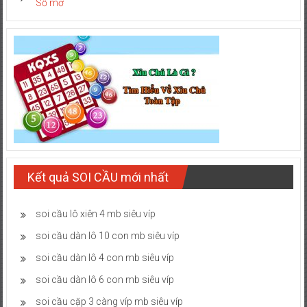
Sổ mơ
Kết quả SOI CẦU mới nhất
soi cầu lô xiên 4 mb siêu víp
soi cầu dàn lô 10 con mb siêu víp
soi cầu dàn lô 4 con mb siêu víp
soi cầu dàn lô 6 con mb siêu víp
soi cầu cặp 3 càng víp mb siêu víp