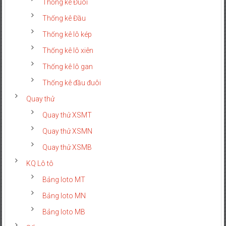
Thống kê Đuôi
Thống kê Đầu
Thống kê lô kép
Thống kê lô xiên
Thống kê lô gan
Thống kê đầu đuôi
Quay thử
Quay thử XSMT
Quay thử XSMN
Quay thử XSMB
KQ Lô tô
Bảng loto MT
Bảng loto MN
Bảng loto MB