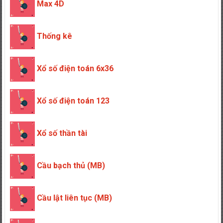
Max 4D
Thống kê
Xổ số điện toán 6x36
Xổ số điện toán 123
Xổ số thần tài
Cầu bạch thủ (MB)
Cầu lật liên tục (MB)