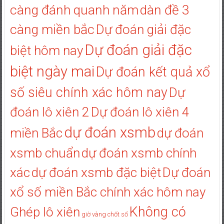
càng đánh quanh năm
dàn đề 3
càng miền bắc
Dự đoán giải đặc
Dự đoán giải đặc
biệt hôm nay
biệt ngày mai
Dự đoán kết quả xổ
số siêu chính xác hôm nay
Dự
đoán lô xiên 2
Dự đoán lô xiên 4
dự đoán xsmb
miền Bắc
dự đoán
xsmb chuẩn
dự đoán xsmb chính
xác
dự đoán xsmb đặc biệt
Dự đoán
xổ số miền Bắc chính xác hôm nay
Không có
Ghép lô xiên
giờ vàng chốt số