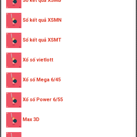
Sổ kết quả XSMB
Sổ kết quả XSMN
Sổ kết quả XSMT
Xổ số vietlott
Xổ số Mega 6/45
Xổ số Power 6/55
Max 3D