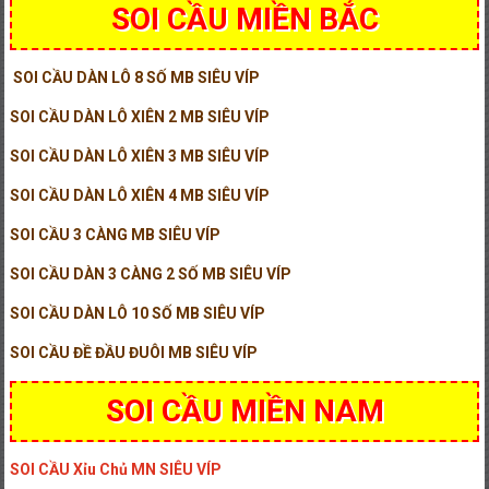
SOI CẦU MIỀN BẮC
SOI CẦU DÀN LÔ 8 SỐ MB SIÊU VÍP
SOI CẦU DÀN LÔ XIÊN 2 MB SIÊU VÍP
SOI CẦU DÀN LÔ XIÊN 3 MB SIÊU VÍP
SOI CẦU DÀN LÔ XIÊN 4 MB SIÊU VÍP
SOI CẦU 3 CÀNG MB SIÊU VÍP
SOI CẦU DÀN 3 CÀNG 2 SỐ MB SIÊU VÍP
SOI CẦU DÀN LÔ 10 SỐ MB SIÊU VÍP
SOI CẦU ĐỀ ĐẦU ĐUÔI MB SIÊU VÍP
SOI CẦU MIỀN NAM
SOI CẦU Xỉu Chủ MN SIÊU VÍP