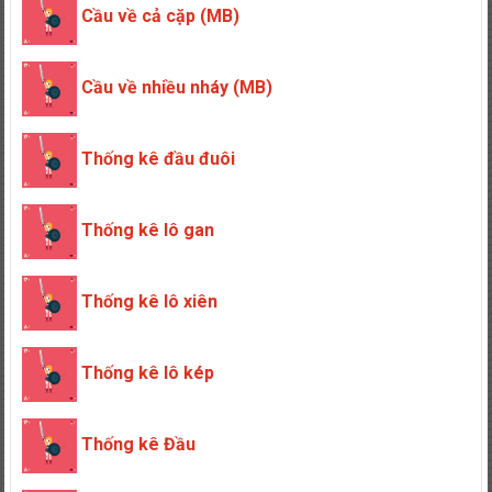
Cầu về cả cặp (MB)
Cầu về nhiều nháy (MB)
Thống kê đầu đuôi
Thống kê lô gan
Thống kê lô xiên
Thống kê lô kép
Thống kê Đầu