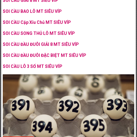
SOI CẦU GIẢI 8 MT SIÊU VÍP
SOI CẦU BAO LÔ MT SIÊU VÍP
SOI CẦU Cặp Xỉu Chủ MT SIÊU VÍP
SOI CẦU SONG THỦ LÔ MT SIÊU VÍP
SOI CẦU ĐẦU ĐUÔI GIẢI 8 MT SIÊU VÍP
SOI CẦU ĐẦU ĐUÔI ĐẶC BIỆT MT SIÊU VÍP
SOI CẦU LÔ 3 SỐ MT SIÊU VÍP