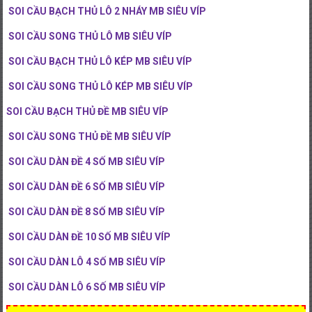
SOI CẦU BẠCH THỦ LÔ 2 NHÁY MB SIÊU VÍP
SOI CẦU SONG THỦ LÔ MB SIÊU VÍP
SOI CẦU BẠCH THỦ LÔ KÉP MB SIÊU VÍP
SOI CẦU SONG THỦ LÔ KÉP MB SIÊU VÍP
SOI CẦU BẠCH THỦ ĐỀ MB SIÊU VÍP
SOI CẦU SONG THỦ ĐỀ MB SIÊU VÍP
SOI CẦU DÀN ĐỀ 4 SỐ MB SIÊU VÍP
SOI CẦU DÀN ĐỀ 6 SỐ MB SIÊU VÍP
SOI CẦU DÀN ĐỀ 8 SỐ MB SIÊU VÍP
SOI CẦU DÀN ĐỀ 10 SỐ MB SIÊU VÍP
SOI CẦU DÀN LÔ 4 SỐ MB SIÊU VÍP
SOI CẦU DÀN LÔ 6 SỐ MB SIÊU VÍP